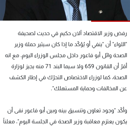
شاهد البرامج
الترددات
رفض وزير الاقتصاد آلان حكيم في حديث لصحيفة
عن MTV
وظائف
الإنـتـاج
تواصل معنا
"اللواء" أن "ينفي أو يُؤكّد ما إذا كان سيثير حملة وزير
لاعلاناتكم
شروط الإسـتخدام
سياسة الخصوصية
الصحة وائل أبو فاعور داخل مجلس الوزراء اليوم، مع انه
أقرّ أن القانون 659 ولا سيما البند 71 منه يجيز لوزارة
الصحة، كما لوزراء الاختصاص التحرّك في إطار الكشف
عن المخالفات وحماية المستهلك".
وأكّد "وجود تعاون وتنسيق بينه وبين أبو فاعور نفى أن
يكون يعتزم معاقبة وزير الصحة في الجلسة اليوم"، معلناً