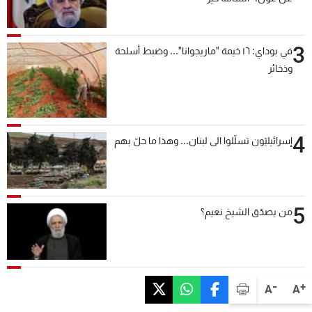
3
في بوداي: ١٦ خيمة "ماريجوانا"... وضبط أسلحة
وذخائر
4
إسرائيليّون تسلّلوا الى لبنان... وهذا ما حلّ بهم
5
من يصدّق الشيخ نعيم؟
-
+
A
A