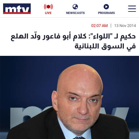
LIVE
NEWSCASTS
PROGRAMS
02:07 AM
13 Nov 2014
en
حكيم لـ "اللواء": كلام أبو فاعور ولّد الهلع
الأخبار
في السوق اللبنانية
سياسة
ناس
إقتصاد
فن
منوعات
رياضة
كأس العالم
البرامج
جدول البرامج