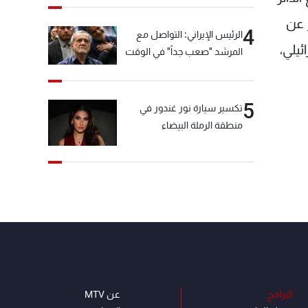
ر عن
4
الرئيس الإيراني: التواصل مع
يلي،
المرشد "صعب جداً" في الوقت
الحالي
5
تكسير سيارة نور غندور في
منطقة الرملة البيضاء
البرامج
عن MTV