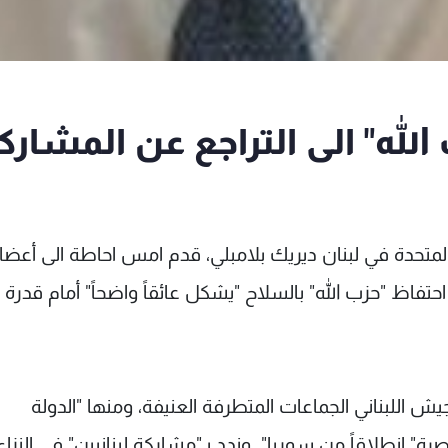
 الله" الى التراجع عن المشارك
لمتحدة في لبنان ديريك بلامبلي، قدم امس احاطة الى أعضا
القرار 1701 اعتبر فيها أن احتفاظ "حزب الله" بالسلاح "يشكل عائقاً واضحاً" أمام قدر
ش اللبناني الجماعات المتطرفة العنيفة، ومنها "الدولة
 انطلاقاً من سوريا". وندد بـ"مشاركة لبنانيين" في النزاع ا