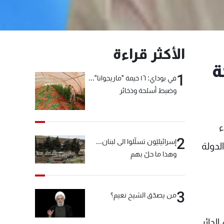
الأكثر قراءة
ة
1
في بوداي: ١٦ خيمة "ماريجوانا"...
وضبط أسلحة وذخائر
ء
2
إسرائيليّون تسلّلوا الى لبنان...
ة الدولة
وهذا ما حلّ بهم
3
من يصدّق الشيخ نعيم؟
لدائر