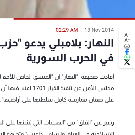
02:29 AM
13 Nov 2014
+
A
-
النهار: بلامبلي يدعو "حزب
A
في الحرب السورية
أفادت صحيفة "النهار" ان "المنسق الخاص للأمم ا
مجلس الأمن عن تنفيذ 
على ضمان ممارسة كامل سلطتها على أراضيها".
وعبر عن "القلق" من "الهجمات التي تشنها على الجي
الإسلامية في العراق والشام ـ داعش" و"جبهة النصرة"