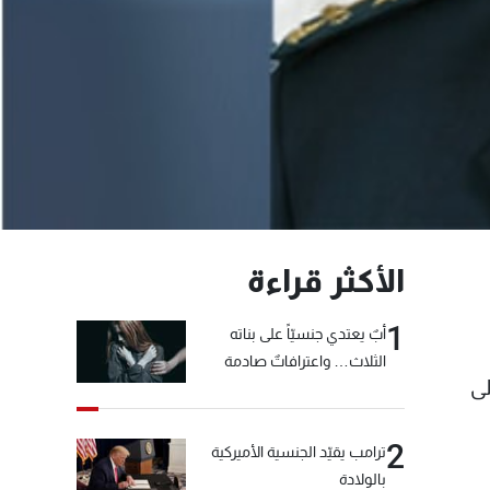
الأكثر قراءة
1
أبٌ يعتدي جنسيّاً على بناته
الثلاث… واعترافاتٌ صادمة
لى
2
ترامب يقيّد الجنسية الأميركية
بالولادة