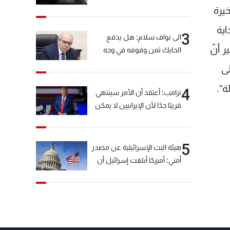
يرة
ية
3
الى نواف سلام: هل يدفع
 أنّ
الحايك ثمن وقوفه في وجه
خيّاط؟
ى
ة”.
4
ترامب: أعتقد أن الأمر سينتهي
قريبًا جدًا لأن الإيرانيين لا يمكن
أن يستمروا على هذا الحال
5
هيئة البث الإسرائيلية عن مصدر
أمني: أميركا أبلغت إسرائيل أن
"حزب الله" لم يخرق وقف إطلاق
النار أمس في مجدل زون
وطلبت منها عدم التصعيد
خشية أن يؤثر ذلك على
مفاوضات روما