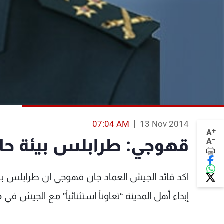
07:04 AM
13 Nov 2014
+
A
-
قهوجي: طرابلس بيئة حا
A
اكد قائد الجيش العماد جان قهوجي ان طرابلس بيئة
إبداء أهل المدينة “تعاوناً استثنائياً” مع الجيش ف