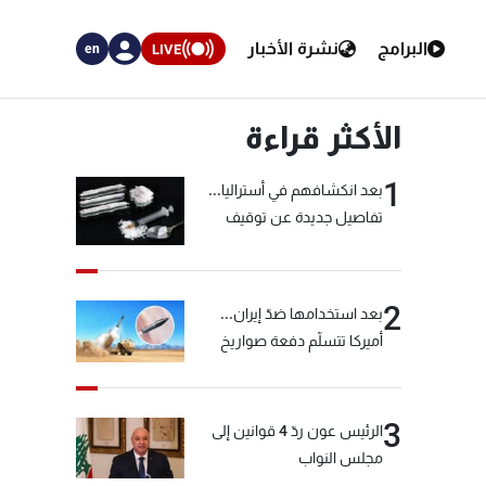
البرامج
نشرة الأخبار
LIVE
en
الأكثر قراءة
1
بعد انكشافهم في أستراليا...
تفاصيل جديدة عن توقيف
"شبكة الكوكايين"
2
بعد استخدامها ضدّ إيران...
أميركا تتسلّم دفعة صواريخ
كبيرة!
3
الرئيس عون ردّ 4 قوانين إلى
مجلس النواب