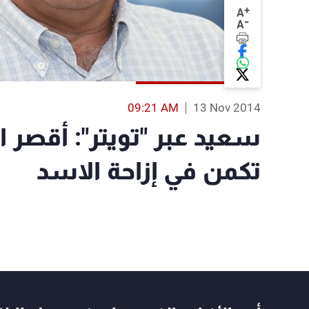
+
A
-
A
09:21 AM
13 Nov 2014
سعيد عبر "تويتر": أقصر
تكمن في إزاحة الاسد