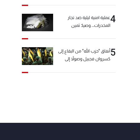
4
عملية امنية ليلية ضد تجار
المخدرات.. وصيدٌ ثمين
5
أنفاق "حزب الله" من البقاع إلى
كسروان فجبيل وصولاً إلى
المختارة... التفاصيل في نشرة
الأخبار بعد قليل