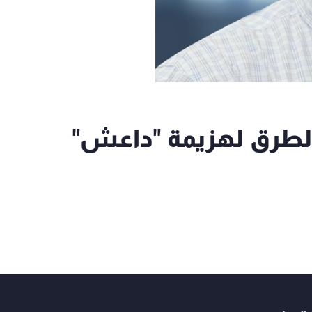
 الطرق لهزيمة "داعش"