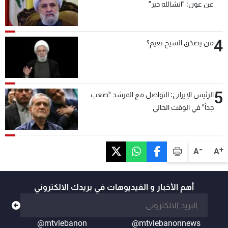
عن عون: "انشالله خير"
4
من يصدّق الشيخ نعيم؟
5
الرئيس الإيراني: التواصل مع المرشد "صعب
جداً" في الوقت الحالي
-
+
A
A
أهم الأخبار و الفيديوهات في بريدك الالكتروني
@mtvlebanon
@mtvlebanonnews