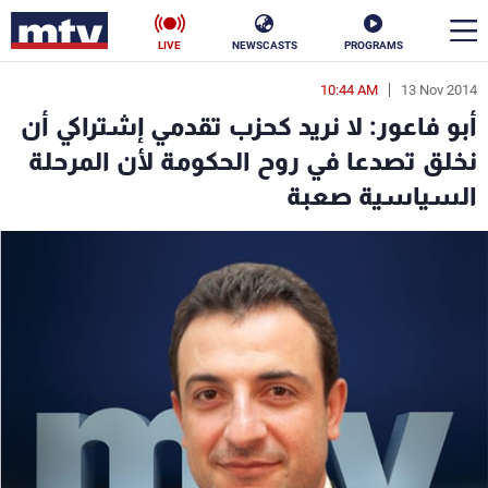
LIVE
NEWSCASTS
PROGRAMS
10:44 AM
13 Nov 2014
en
أبو فاعور: لا نريد كحزب تقدمي إشتراكي أن
الأخبار
نخلق تصدعا في روح الحكومة لأن المرحلة
السياسية صعبة
سياسة
ناس
إقتصاد
فن
منوعات
رياضة
كأس العالم
البرامج
جدول البرامج