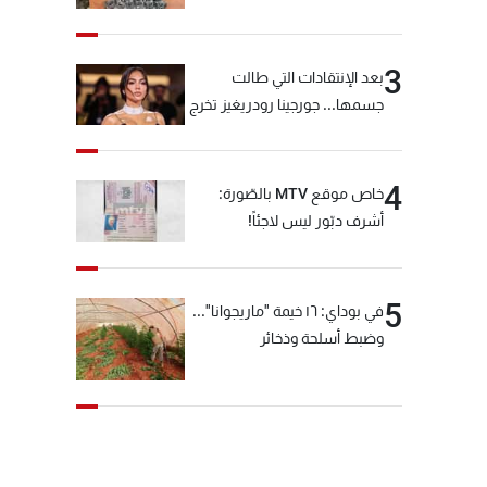
3
بعد الإنتقادات التي طالت
جسمها... جورجينا رودريغيز تخرج
عن صمتها
4
خاص موقع MTV بالصّورة:
أشرف دبّور ليس لاجئاً!
5
في بوداي: ١٦ خيمة "ماريجوانا"...
وضبط أسلحة وذخائر