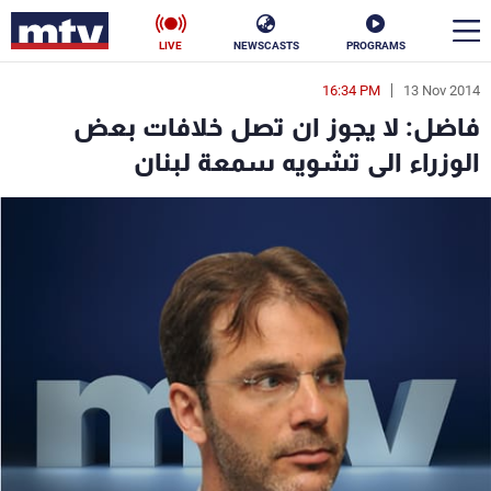
LIVE
NEWSCASTS
PROGRAMS
16:34 PM
13 Nov 2014
en
فاضل: لا يجوز ان تصل خلافات بعض
الأخبار
الوزراء الى تشويه سمعة لبنان
سياسة
ناس
إقتصاد
فن
منوعات
رياضة
كأس العالم
البرامج
جدول البرامج