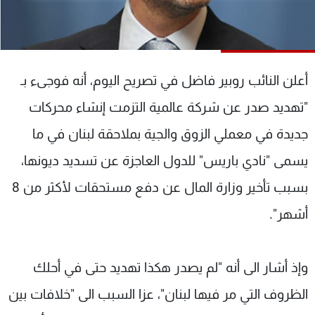
شاهد البرامج
الترددات
أعلن النائب روبير فاضل في تصريح اليوم، أنه فوجىء بـ
عن MTV
وظائف
الإنـتـاج
تواصل معنا
"تهديد صدر عن شركة عالمية التزمت إنشاء محركات
لاعلاناتكم
شروط الإسـتخدام
سياسة الخصوصية
جديدة في معملي الزوق والجية بملاحقة لبنان في ما
يسمى "نادي باريس" للدول العاجزة عن تسديد ديونها،
بسبب تأخير وزارة المال عن دفع مستحقات لأكثر من 8
أشهر".
وإذ أشار الى أنه "لم يصدر هكذا تهديد حتى في أحلك
الظروف التي مر فيها لبنان"، عزا السبب الى "خلافات بين