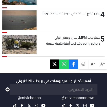
4
إيران ترفع السقف في هرمز: تعويضات وإلّا...
5
معلومات MFM: لبنان يرفض تولي
contractors وشركات أمنية خاصة مهمة
التحقق من نزع سلاح "حزب الله"
-
+
A
A
أهم الأخبار و الفيديوهات في بريدك الالكتروني
@mtvlebanon
@mtvlebanonnews