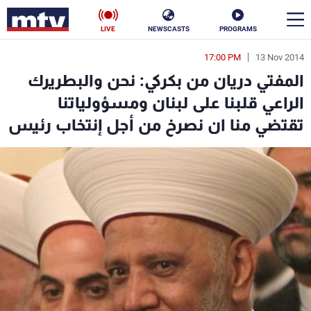
LIVE
NEWSCASTS
PROGRAMS
17:00 PM
13 Nov 2014
en
المفتي دريان من بكركي: نحن والبطريرك
الأخبار
الراعي قلبنا على لبنان ومسؤولياتنا
تقتضي منا ان نصرخ من أجل إنتخاب رئيس
سياسة
ناس
إقتصاد
فن
منوعات
رياضة
كأس العالم
البرامج
جدول البرامج