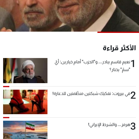
شاهد البرامج
الترددات
عن MTV
وظائف
الإنـتـاج
تواصل معنا
الأكثر قراءة
لاعلاناتكم
شروط الإسـتخدام
سياسة الخصوصية
1
نعيم قاسم يبادر... و"الحزب" أمام خيارين: أيّ
"سمّ" يختار؟
2
في بيروت: تفكيك شبكتين منظّمتين للدعارة!
3
هرمز... والشرط الإيراني!