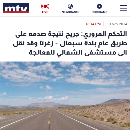
LIVE
NEWSCASTS
PROGRAMS
18:14 PM
13 Nov 2014
en
التحكم المروري: جريح نتيجة صدمه على
الأخبار
طريق عام بلدة سبعال - زغرتا وقد نقل
الى مستشفى الشمالي للمعالجة
سياسة
ناس
إقتصاد
فن
منوعات
رياضة
كأس العالم
البرامج
جدول البرامج