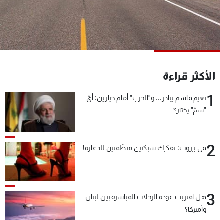
شاهد البرامج
الترددات
عن MTV
وظائف
الإنـتـاج
تواصل معنا
الأكثر قراءة
لاعلاناتكم
شروط الإسـتخدام
سياسة الخصوصية
1
نعيم قاسم يبادر... و"الحزب" أمام خيارين: أيّ
"سمّ" يختار؟
2
في بيروت: تفكيك شبكتين منظّمتين للدعارة!
3
هل اقتربت عودة الرحلات المباشرة بين لبنان
وأميركا؟