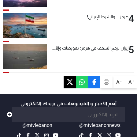
4
هرمز... والشرط الإيراني!
5
إيران ترفع السقف في هرمز: تعويضات وإلّا...
-
+
A
A
أهم الأخبار و الفيديوهات في بريدك الالكتروني
@mtvlebanon
@mtvlebanonnews