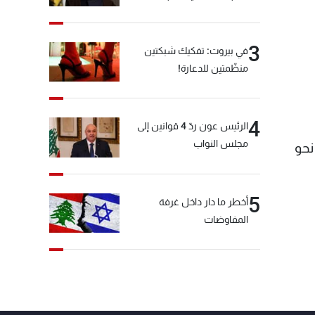
3
في بيروت: تفكيك شبكتين
منظّمتين للدعارة!
4
الرئيس عون ردّ 4 قوانين إلى
مجلس النواب
نحو
5
أخطر ما دار داخل غرفة
المفاوضات