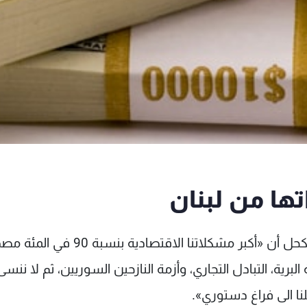
ا من لبنان
رأى رئيس «تجمّع رجال الأعمال اللبنانيين» فؤاد زمكحل أن «أكبر مشكلاتنا الاقتصادية
لبرية، التبادل التجاري، وأزمة النازحين السوريين، ثم لا ننسى
ا الى فراغ دستوري».