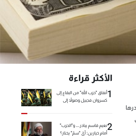
الأكثر قراءة
1
أنفاق "حزب الله" من البقاع إلى
كسروان فجبيل وصولاً إلى
 بنسبة 90 في المئة مصدرها
المختارة... التفاصيل في نشرة
الأخبار بعد قليل
2
نعيم قاسم يبادر... و"الحزب"
أمام خيارين: أيّ "سمّ" يختار؟