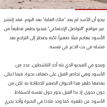
شاهد البرامج
الترددات
يبدو أن الأسد لم يعد "ملك الغابة" بعد اليوم. فقد إنتشر
عن MTV
وظائف
عبر مواقع "التواصل الإجتماعي" فيديو يظهر قطيعاً من
الإنـتـاج
تواصل معنا
الأسود يهاجم فيلاً صغيراً، لكنه يضطر إلى التراجع بعد
لاعلاناتكم
شروط الإسـتخدام
سياسة الخصوصية
فشله في بث الذعر في نفسه.
ويبدو في الفيديو الذي بثه أحد الناشطين، عدد من
الأسود وهي تحاصر الفيل على ضفاف بحيرة، فيما اعتلى
بعضها ظهر هذا الحيوان الصغير للاطاحة به، لكن من
دون جدوى، إذ بدا الفيل يدور حول نفسه لاسقاط
الأسود عن ظهره، كما وجد ملاذا في البحيرة وأخذ يجري