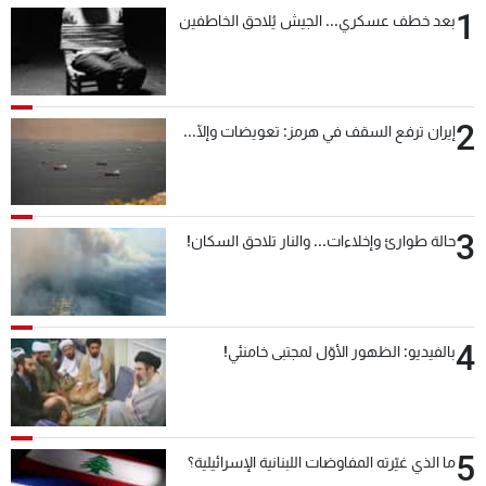
1
بعد خطف عسكري... الجيش يُلاحق الخاطفين
2
إيران ترفع السقف في هرمز: تعويضات وإلّا...
3
حالة طوارئ وإخلاءات... والنار تلاحق السكان!
4
بالفيديو: الظهور الأوّل لمجتبى خامنئي!
5
ما الذي غيّرته المفاوضات اللبنانية الإسرائيلية؟