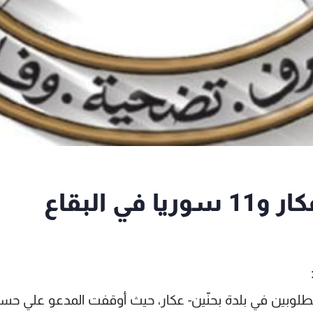
 البقاع
لوبين في بلدة بحنّين- عكار، حيث أوقفت المدعو علي حس