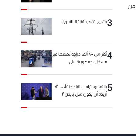
نطقة عنجر - البقاع، 11 شخصاً من
3
بشرى "كهربائية" للبنانيين!
4
أكثر من ٨٠٠ ألف دراجة نصفها غير
مسجّل: جمهورية على
"دولابَين"!
5
بالفيديو: ترامب يُنقذ طفلاً... "لا
أريده أن يكون مثل بايدن"!