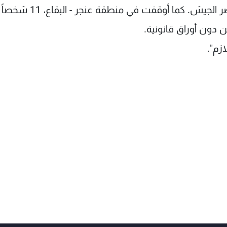
عكوش، لإشتراكه مع آخرين بإطلاق النار على عناصر الجيش. كما أوقفت في م
من دون أوراق قانونية.
زم".