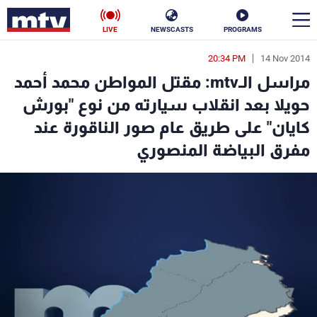
LIVE
NEWSCASTS
PROGRAMS
20:34 PM
14 Nov 2014
en
مراسل الـmtv: مقتل المواطن محمد أحمد
الأخبار
حويلا بعد انقلاب سيارته من نوع "بورش
كايان" على طريق عام صور الناقورة عند
سياسة
ناس
مفرق البياضة المنصوري
إقتصاد
فن
منوعات
رياضة
كأس العالم
البرامج
جدول البرامج