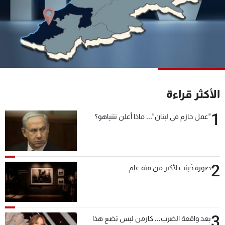
شاهد البرامج
الترددات
عن MTV
وظائف
الإنـتـاج
تواصل معنا
لاعلاناتكم
شروط الإسـتخدام
سياسة الخصوصية
الأكثر قراءة
1
"عمل حازم في لبنان"... ماذا أعلن نتنياهو؟
2
صورة خُبئت لأكثر من مئة عام
3
بعد واقعة الضرب... كارمن لبس تضع هذا