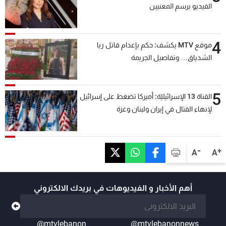
الفيديو برسم المعنيين
4
موقع MTV يكشف: حكم بإعدام قاتل ريا
الشدياق… وتفاصيل الجريمة
5
القناة 13 الإسرائيليّة: أميركا تضغط على إسرائيل
لإنهاء القتال في إيران ولبنان وغزة
-
+
A
A
أهم الأخبار و الفيديوهات في بريدك الالكتروني
@mtvlebanon
@mtvlebanonnews