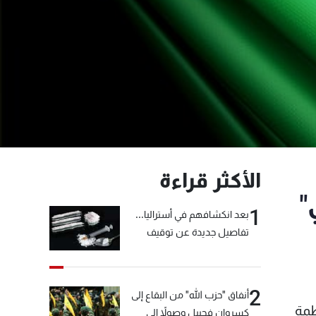
الأكثر قراءة
"
1
بعد انكشافهم في أستراليا...
تفاصيل جديدة عن توقيف
"شبكة الكوكايين"
2
أنفاق "حزب الله" من البقاع إلى
ظمة
كسروان فجبيل وصولاً إلى