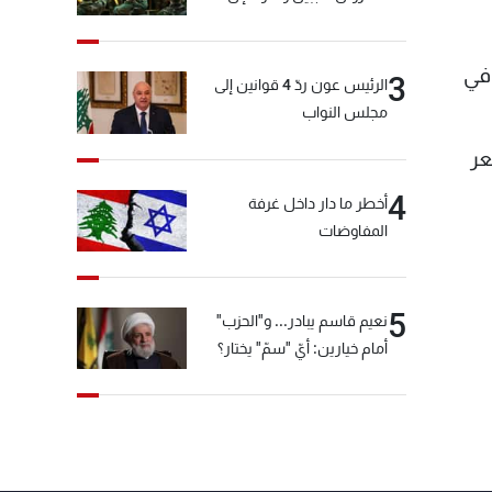
المختارة... التفاصيل في نشرة
الأخبار بعد قليل
 في
3
الرئيس عون ردّ 4 قوانين إلى
مجلس النواب
عر
4
أخطر ما دار داخل غرفة
المفاوضات
5
نعيم قاسم يبادر... و"الحزب"
أمام خيارين: أيّ "سمّ" يختار؟