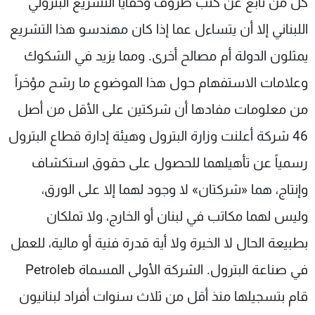
كل من تابع عن كثب ظروف وخفايا التشريع البترولي
اللبناني إلا أن يتساءل عما إذا كان مهندسو هذا التشريع
يمثلون الدولة أم مصالح أخرى. ومما يزيد في الشكوك
وعلامات الاستفهام حول هذا الموضوع ما رشح مؤخراً
من معلومات مفادها أن شركتين على الأقل من أصل
46 شركة أعلنت وزارة البترول وهيئة إدارة قطاع البترول
رسمياً عن تأهيلهما للحصول على حقوق استكشاف
وإنتاج، هما «شركتان» لا وجود لهما إلا على الورق،
وليس لهما مكاتب في لبنان أو الخارج، ولا تملكان
بطبيعة الحال لا الخبرة ولا أية قدرة فنية أو مالية، للعمل
في صناعة البترول. الشركة الأولى المسماة Petroleb
قام بتسجيلها منذ أقل من ثلاث سنوات أفراد لبنانيون