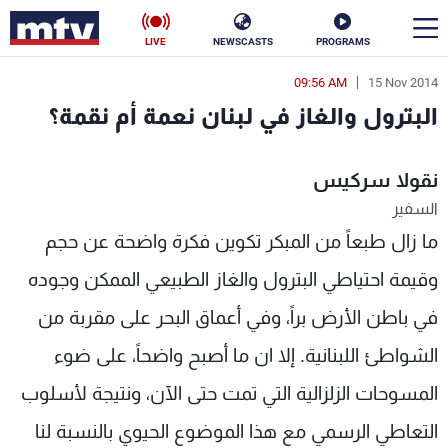
LIVE
NEWSCASTS
PROGRAMS
09:56 AM
15 Nov 2014
en
البترول والغاز في لبنان نعمة أم نقمة؟
الأخبار
نقولا سركيس
سياسة
ناس
السفير
إقتصاد
فن
ما زال طبعاً من المبكر تكوين فكرة واضحة عن حجم
منوعات
رياضة
وقيمة احتياطي البترول والغاز الطبيعي الممكن وجوده
في باطن الأرض براً، وفي أعماق البحر على مقربة من
كأس العالم
الشواطئ اللبنانية. إلا ان ما أصبح واضحاً، على ضوء
المسوحات الزلزالية التي تمت حتى الآن، ونتيجة لأسلوب
البرامج
التعاطي الرسمي مع هذا الموضوع الحيوي بالنسبة لنا
جدول البرامج