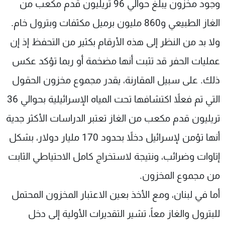
وجود مخزون يبلغ حوالي 96 تريليون قدم مكعب من
الغاز الطبيعي و860 مليون برميل مكثفات وبترول خام.
ولا بد من النظر إلى هذه الأرقام بكثير من التحفظ إذ إن
عمليات الحفر قد تثبت أنها مضخمة أو ربما تؤكد عكس
ذلك. على سبيل المقارنة، يقدر مجموع مخزون الحقول
التي تم فعلاً اكتشافها تحت المياه الإسرائيلية بحوالي 36
تريليون قدم مكعب من الغاز تعتبر الدراسات الأكثر جدية
أنها تؤمن لإسرائيل دخلاً بحدود 170 مليار دولار، بشكل
إتاوات وضرائب، ونتيجة لاستخراج كامل الاحتياطي الثابت
من مجموع المخزون.
أما في لبنان، ومع الأخذ بعين الاعتبار المخزون المحتمل
للبترول والغاز معاً، تشير التقديرات الأولية إلى دخل