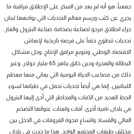
جمعياً، هو أنه لم يعد من المبكر على الإطلاق مراقبة ما
شاهد البرامج
الترددات
يجري عن كثب ورسم معالم التحديات التي يواجهها لبنان
جراء انطلاق مرجو لصناعة بضخامة صناعة البترول والغاز.
عن MTV
وظائف
تحديات تنطوي حتماً على فرصة تاريخية لإنعاش
الإنـتـاج
تواصل معنا
لاعلاناتكم
شروط الإسـتخدام
الاقتصاد الوطني، وتنويع مرافق الإنتاج، وحل مشاكل
سياسة الخصوصية
البطالة والهجرة ودين خانق يناهز 65 مليار دولار، وغير
ذلك من مصاعب الحياة اليومية التي يعاني منها معظم
اللبنانيين. إنما هي أيضاً تحديات تحمل في طياتها لسوء
الحظ العديد من الآفات والمخاطر التي أدى إليها البترول
في بلدان نامية أخرى، آفات ولعنات عنوانها التضخم
المالي والفساد واتساع فجوة الفروقات في الدخل بين
مختلف طبقات المجتمع الواحد. هذا ما حدث في بلدان