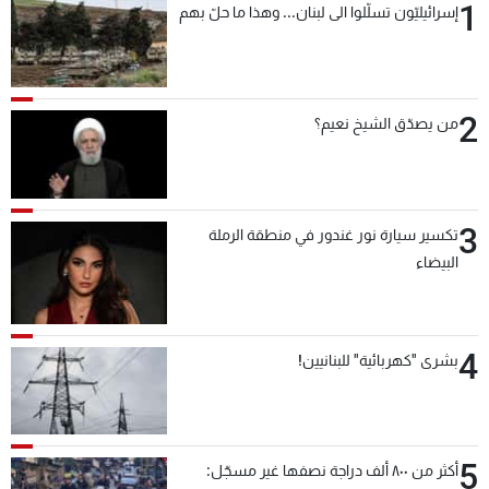
1
إسرائيليّون تسلّلوا الى لبنان... وهذا ما حلّ بهم
2
من يصدّق الشيخ نعيم؟
3
تكسير سيارة نور غندور في منطقة الرملة
البيضاء
4
بشرى "كهربائية" للبنانيين!
5
أكثر من ٨٠٠ ألف دراجة نصفها غير مسجّل: