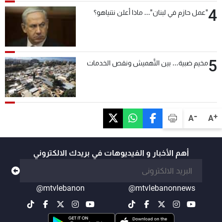
4
"عمل حازم في لبنان"... ماذا أعلن نتنياهو؟
5
مخيم ضبية... بين التَّهميش ونقص الخدمات
-
+
A
A
أهم الأخبار و الفيديوهات في بريدك الالكتروني
@mtvlebanon
@mtvlebanonnews