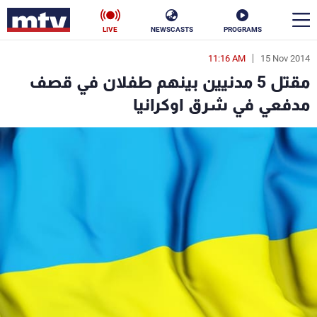
LIVE
NEWSCASTS
PROGRAMS
11:16 AM
15 Nov 2014
en
مقتل 5 مدنيين بينهم طفلان في قصف
الأخبار
مدفعي في شرق اوكرانيا
سياسة
ناس
إقتصاد
فن
منوعات
رياضة
كأس العالم
البرامج
جدول البرامج