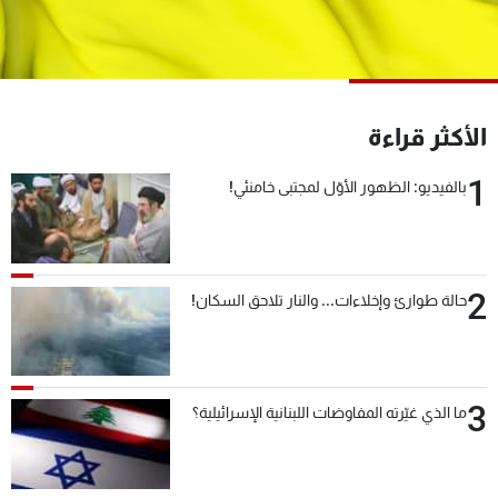
شاهد البرامج
الترددات
عن MTV
وظائف
الأكثر قراءة
الإنـتـاج
تواصل معنا
لاعلاناتكم
شروط الإسـتخدام
1
بالفيديو: الظهور الأوّل لمجتبى خامنئي!
سياسة الخصوصية
2
حالة طوارئ وإخلاءات... والنار تلاحق السكان!
3
ما الذي غيّرته المفاوضات اللبنانية الإسرائيلية؟