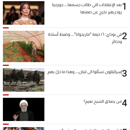
1
بعد الإنتقادات التي طالت جسمها... جورجينا
شاهد البرامج
رودريغيز تخرج عن صمتها
الترددات
2
عن MTV
وظائف
في بوداي: ١٦ خيمة "ماريجوانا"... وضبط أسلحة
الإنـتـاج
تواصل معنا
وذخائر
لاعلاناتكم
شروط الإسـتخدام
سياسة الخصوصية
3
إسرائيليّون تسلّلوا الى لبنان... وهذا ما حلّ بهم
4
من يصدّق الشيخ نعيم؟