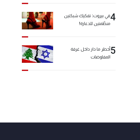
4
في بيروت: تفكيك شبكتين
منظّمتين للدعارة!
5
أخطر ما دار داخل غرفة
المفاوضات