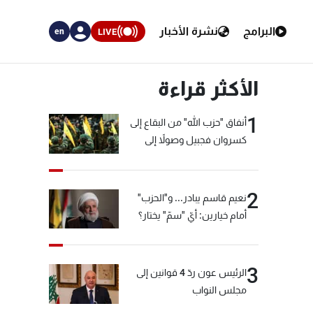
البرامج
نشرة الأخبار
LIVE
en
الأكثر قراءة
1
أنفاق "حزب الله" من البقاع إلى
كسروان فجبيل وصولاً إلى
المختارة... التفاصيل في نشرة
الأخبار بعد قليل
2
نعيم قاسم يبادر... و"الحزب"
أمام خيارين: أيّ "سمّ" يختار؟
3
الرئيس عون ردّ 4 قوانين إلى
مجلس النواب