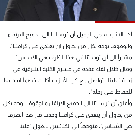
شاهد البرامج
الترددات
أكد النائب سامي الجميّل أن "رسالتنا الى الجميع الارتقاء
عن MTV
وظائف
الإنـتـاج
تواصل معنا
والوقوف بوجه بكل من يحاول ان يعتدي على كرامتنا"،
لاعلاناتكم
شروط الإسـتخدام
سياسة الخصوصية
مشيراً الى أن "وحدتنا في هذا الظرف هي الأساس".
وقال خلال لقاء عقده في مسرح الكلية الشرقية في
زحلة "علينا التواصل مع كل الأحزاب أكانت خصماً ام حليفاً
للحفاظ على زحلة".
وأعلن أن "رسالتنا الى الجميع الارتقاء والوقوف بوجه بكل
من يحاول أن يتعدى على كرامتنا وحدتنا في هذا الظرف
هي الأساس"، متوجهاً الى الكتائبيين بالقول "علينا