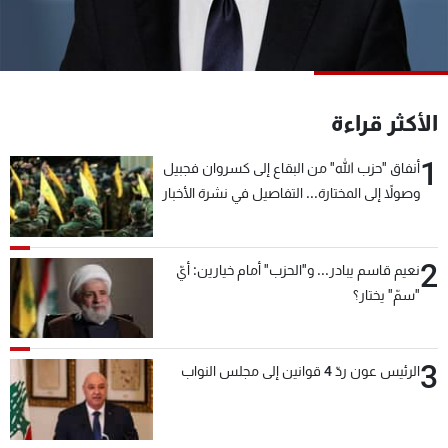
شاهد البرامج
الترددات
عن MTV
وظائف
الأكثر قراءة
الإنـتـاج
تواصل معنا
لاعلاناتكم
شروط الإسـتخدام
1
أنفاق "حزب الله" من البقاع إلى كسروان فجبيل
سياسة الخصوصية
وصولاً إلى المختارة... التفاصيل في نشرة الأخبار
بعد قليل
2
نعيم قاسم يبادر... و"الحزب" أمام خيارين: أيّ
"سمّ" يختار؟
3
الرئيس عون ردّ 4 قوانين إلى مجلس النواب