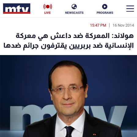
LIVE
NEWSCASTS
PROGRAMS
15:47 PM
16 Nov 2014
en
هولاند: المعركة ضد داعش هي معركة
الأخبار
الإنسانية ضد بربريين يقترفون جرائم ضدها
سياسة
ناس
إقتصاد
فن
منوعات
رياضة
كأس العالم
البرامج
جدول البرامج