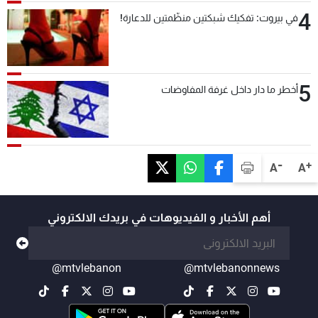
4
في بيروت: تفكيك شبكتين منظّمتين للدعارة!
5
أخطر ما دار داخل غرفة المفاوضات
-
+
A
A
أهم الأخبار و الفيديوهات في بريدك الالكتروني
@mtvlebanon
@mtvlebanonnews