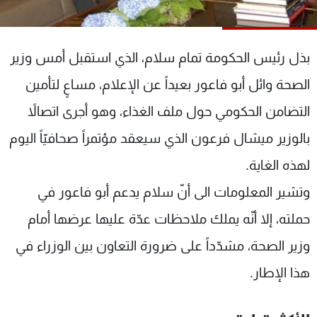
شاهد البرامج
الترددات
بذل رئيس الحكومة تمام سلام، الذي استقبل أمس وزير
عن MTV
وظائف
الصحة وائل أبو فاعور بعيداً عن الإعلام، مساعٍ لتأمين
الإنـتـاج
تواصل معنا
التضامن الحكومي حول ملف الغذاء، وهو أجرى اتصالاً
لاعلاناتكم
شروط الإسـتخدام
سياسة الخصوصية
بالوزير ميشال فرعون الذي سيعقد مؤتمراً صحافيّاً اليوم
لهذه الغاية.
وتشير المعلومات الى أنّ سلام يدعم أبو فاعور في
حملته، إلا أنّه يملك ملاحظات عدّة عليها عرضها أمام
وزير الصحة، مشدّداً على ضرورة التعاون بين الوزراء في
هذا الإطار.