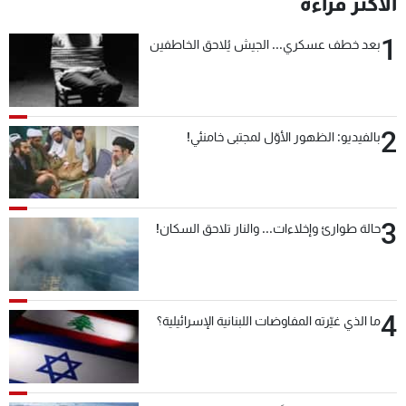
الأكثر قراءة
1
بعد خطف عسكري... الجيش يُلاحق الخاطفين
2
بالفيديو: الظهور الأوّل لمجتبى خامنئي!
3
حالة طوارئ وإخلاءات... والنار تلاحق السكان!
4
ما الذي غيّرته المفاوضات اللبنانية الإسرائيلية؟