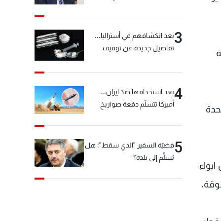
خيّاط؟
3
بعد انكشافهم في أستراليا...
تفاصيل جديدة عن توقيف
ة
"شبكة الكوكايين"
4
بعد استخدامها ضدّ إيران...
أميركا تتسلّم دفعة صواريخ
حدة
كبيرة!
5
قضيّة السفير "الذي سقط": هل
يُسلَّم إلى بلده؟
ايواء
وقة،