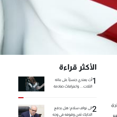
الأكثر قراءة
1
أبٌ يعتدي جنسيّاً على بناته
الثلاث… واعترافاتٌ صادمة
دة
2
الى نواف سلام: هل يدفع
الحايك ثمن وقوفه في وجه
ير