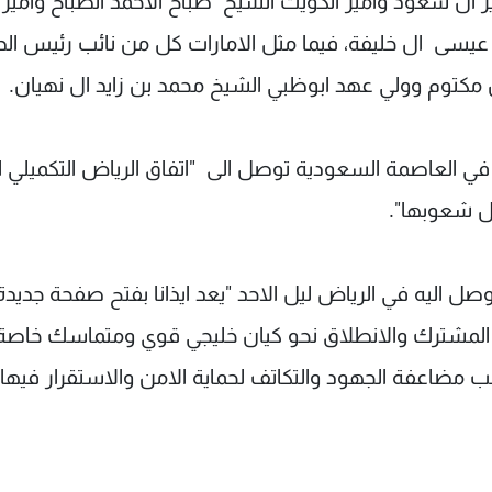
ز ال سعود وامير الكويت الشيخ صباح الاحمد الصباح وامير
 عيسى ال خليفة، فيما مثل الامارات كل من نائب رئيس الد
 مكتوم وولي عهد ابوظبي الشيخ محمد بن زايد ال نهيان.
في العاصمة السعودية توصل الى "اتفاق الرياض التكميلي ا
 شعوبها".
لتوصل اليه في الرياض ليل الاحد "يعد ايذانا بفتح صفحة جديدة
ل المشترك والانطلاق نحو كيان خليجي قوي ومتماسك خاصة
 مضاعفة الجهود والتكاتف لحماية الامن والاستقرار فيها"