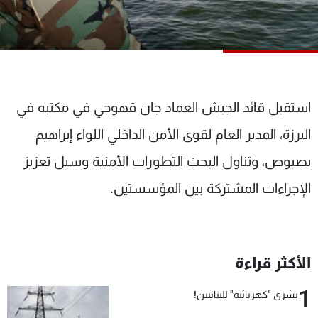
شاهد البرامج
الترددات
عن MTV
وظائف
الإنـتـاج
تواصل معنا
استقبل قائد الجيش العماد جان قهوجي في مكتبه في
لاعلاناتكم
شروط الإسـتخدام
سياسة الخصوصية
اليرزة، المدير العام لقوى الأمن الداخلي اللواء إبراهيم
بصبوص، وتناول البحث التطورات الأمنية وسبل تعزيز
الإجراءات المشتركة بين المؤسستين.
الأكثر قراءة
1
بشرى "كهربائية" للبنانيين!