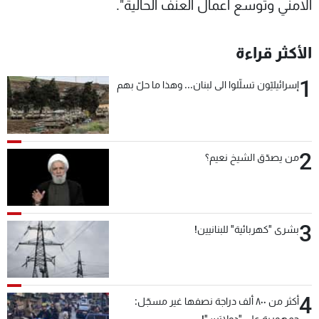
الامني وتوسع أعمال العنف الحالية".
الأكثر قراءة
1
إسرائيليّون تسلّلوا الى لبنان... وهذا ما حلّ بهم
2
من يصدّق الشيخ نعيم؟
3
بشرى "كهربائية" للبنانيين!
4
أكثر من ٨٠٠ ألف دراجة نصفها غير مسجّل: