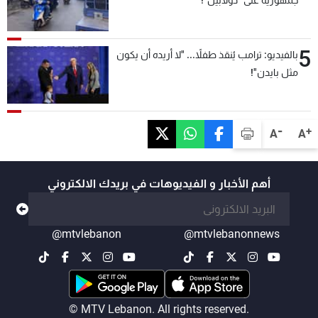
جمهورية على "دولابَين"!
5
بالفيديو: ترامب يُنقذ طفلاً... "لا أريده أن يكون
مثل بايدن"!
-
+
A
A
أهم الأخبار و الفيديوهات في بريدك الالكتروني
@mtvlebanon
@mtvlebanonnews
© MTV Lebanon. All rights reserved.