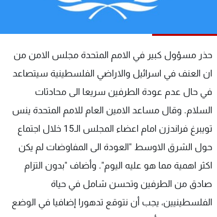
شاهد البرامج
الترددات
حذر مسؤول كبير في الامم المتحدة مجلس الامن من
عن MTV
وظائف
الإنـتـاج
تواصل معنا
ان العنف في اسرائيل والاراضي الفلسطينية سيتصاعد
لاعلاناتكم
شروط الإسـتخدام
سياسة الخصوصية
في حال عدم عودة الطرفين سريعا الى محادثات
السلام. وقال مساعد الامين العام للامم المتحدة ينس
تويبرغ فراندزن امام اعضاء المجلس الـ15 خلال اجتماع
حول الشرق الاوسط "العودة الى المفاوضات لم يكن
اكثر اهمية مما هو عليه اليوم". وأضاف "بدون التزام
صادق من الطرفين وتحسن شامل في حياة
الفلسطينيين، يجب أن نتوقع تدهورا إضافيا في الوضع