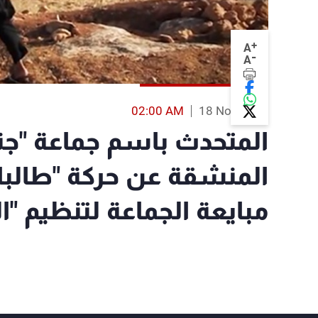
+
A
-
A
02:00 AM
18 Nov 2014
المتحدث باسم جماعة "جند
المنشقة عن حركة "طالبان
مبايعة الجماعة لتنظيم "ا