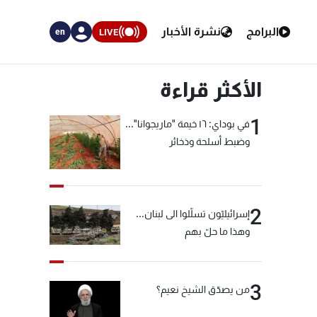
البرامج
نشرة الأخبار
LIVE
en
الأكثر قراءة
1
في بوداي: ١٦ خيمة "ماريجوانا"...
وضبط أسلحة وذخائر
2
إسرائيليّون تسلّلوا الى لبنان...
وهذا ما حلّ بهم
3
من يصدّق الشيخ نعيم؟