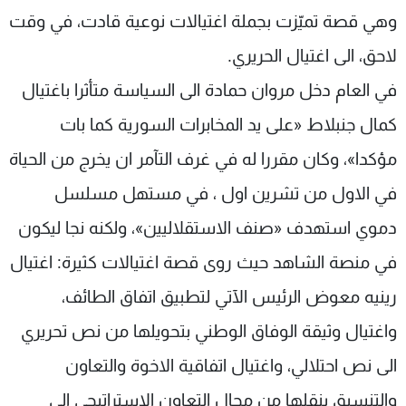
وهي قصة تميّزت بجملة اغتيالات نوعية قادت، في وقت
لاحق، الى اغتيال الحريري.
في العام دخل مروان حمادة الى السياسة متأثرا باغتيال
كمال جنبلاط «على يد المخابرات السورية كما بات
مؤكدا»، وكان مقررا له في غرف التآمر ان يخرج من الحياة
في الاول من تشرين اول ، في مستهل مسلسل
دموي استهدف «صنف الاستقلاليين»، ولكنه نجا ليكون
في منصة الشاهد حيث روى قصة اغتيالات كثيرة: اغتيال
رينيه معوض الرئيس الآتي لتطبيق اتفاق الطائف،
واغتيال وثيقة الوفاق الوطني بتحويلها من نص تحريري
الى نص احتلالي، واغتيال اتفاقية الاخوة والتعاون
والتنسيق بنقلها من مجال التعاون الاستراتيجي الى