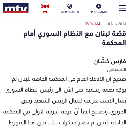
LIVE
NEWSCASTS
PROGRAMS
08:04 AM
18 Nov 2014
en
قصّة لبنان مع النظام السوري أمام
الأخبار
المحكمة
سياسة
ناس
فارس خشّان
إقتصاد
فن
المستقبل
صحيح ان الادعاء العام في المحكمة الخاصة بلبنان لم
منوعات
رياضة
يوجّه تهمة رسمية، حتى الآن، الى رئيس النظام السوري
كأس العالم
بشار الاسد، بجريمة اغتيال الرئيس الشهيد رفيق
الحريري، وصحيح أيضاً أنّ غرفة الدرجة الاولى في المحكمة
البرامج
الخاصة بلبنان لم تصدر مذكرات جلب بحق هذا المتورط
جدول البرامج