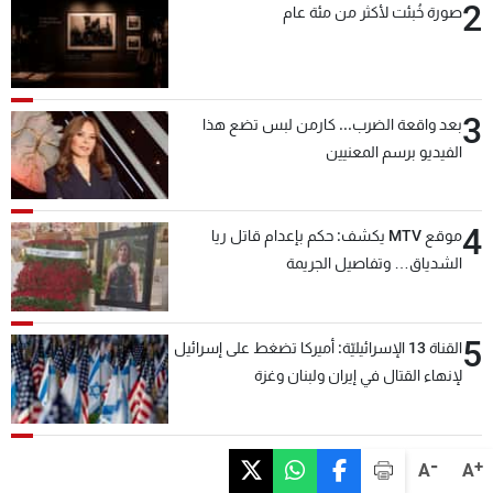
2
صورة خُبئت لأكثر من مئة عام
3
بعد واقعة الضرب... كارمن لبس تضع هذا
الفيديو برسم المعنيين
4
موقع MTV يكشف: حكم بإعدام قاتل ريا
الشدياق… وتفاصيل الجريمة
5
القناة 13 الإسرائيليّة: أميركا تضغط على إسرائيل
لإنهاء القتال في إيران ولبنان وغزة
-
+
A
A