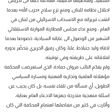
الشهيد، وتفاصيلها الدقيقة، الهادفة كلها الى تكريس
احتلال نظامه للبنان، ومنع نزع سلاح «حزب الله» بعدما
انتفت تبريراته مع الانسحاب الاسرائيلي من لبنان في
العام ، ومنع نداء مجلس المطارنة الموارنة الاستقلالي
الشهير من الوصول الى غاياته السيادية، خصوصا بعدما
لاقاه وليد جنبلاط علنا، وكان رفيق الحريري يتحضّر بدوره
لملاقاته على طريقته وفي توقيته.
ولم يقدّم النائب مروان حمادة، الذي استعرضت المحكمة
مؤهلاته العلمية وتجاربه المهنية ومساره السياسي
الطويل، أي مسألة من تلقاء نفسه، بل كان يجيب عن
اسئلة منهجية متدرجة جهزها الادعاء العام بعناية،
وأثارت في كثير من مفاصلها اهتمام المحكمة التي كان