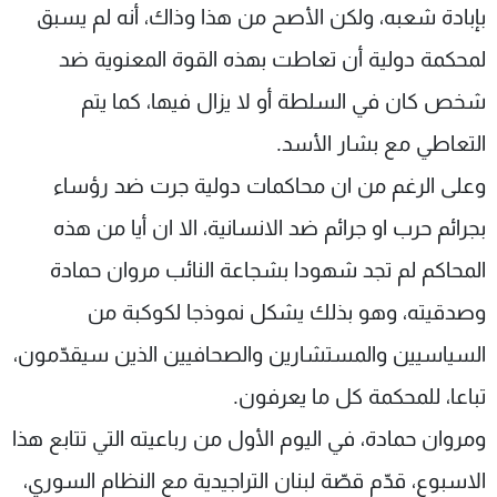
بإبادة شعبه، ولكن الأصح من هذا وذاك، أنه لم يسبق
شاهد البرامج
الترددات
لمحكمة دولية أن تعاطت بهذه القوة المعنوية ضد
شخص كان في السلطة أو لا يزال فيها، كما يتم
عن MTV
وظائف
التعاطي مع بشار الأسد.
الإنـتـاج
تواصل معنا
لاعلاناتكم
شروط الإسـتخدام
وعلى الرغم من ان محاكمات دولية جرت ضد رؤساء
سياسة الخصوصية
بجرائم حرب او جرائم ضد الانسانية، الا ان أيا من هذه
المحاكم لم تجد شهودا بشجاعة النائب مروان حمادة
وصدقيته، وهو بذلك يشكل نموذجا لكوكبة من
السياسيين والمستشارين والصحافيين الذين سيقدّمون،
تباعا، للمحكمة كل ما يعرفون.
ومروان حمادة، في اليوم الأول من رباعيته التي تتابع هذا
الاسبوع، قدّم قصّة لبنان التراجيدية مع النظام السوري،