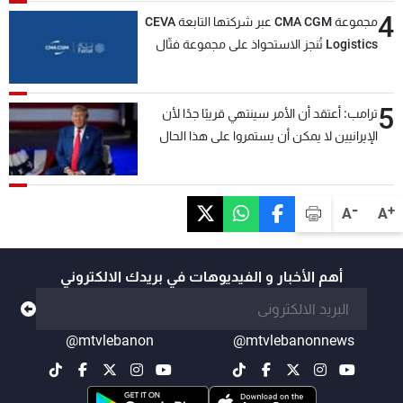
4
مجموعة CMA CGM عبر شركتها التابعة CEVA
Logistics تُنجز الاستحواذ على مجموعة فتّال
5
ترامب: أعتقد أن الأمر سينتهي قريبًا جدًا لأن
الإيرانيين لا يمكن أن يستمروا على هذا الحال
-
+
A
A
أهم الأخبار و الفيديوهات في بريدك الالكتروني
@mtvlebanon
@mtvlebanonnews