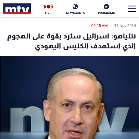
LIVE
NEWSCASTS
PROGRAMS
09:25 AM
18 Nov 2014
en
نتنياهو: اسرائيل سترد بقوة على الهجوم
الأخبار
الذي استهدف الكنيس اليهودي
سياسة
ناس
إقتصاد
فن
منوعات
رياضة
كأس العالم
البرامج
جدول البرامج