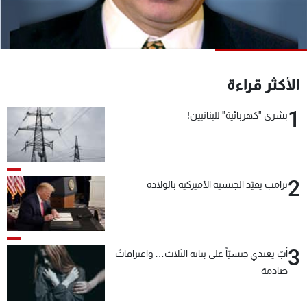
شاهد البرامج
الترددات
عن MTV
وظائف
الأكثر قراءة
الإنـتـاج
تواصل معنا
لاعلاناتكم
شروط الإسـتخدام
1
بشرى "كهربائية" للبنانيين!
سياسة الخصوصية
2
ترامب يقيّد الجنسية الأميركية بالولادة
3
أبٌ يعتدي جنسيّاً على بناته الثلاث… واعترافاتٌ
صادمة