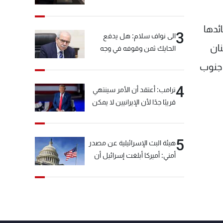
ئدها
3
الى نواف سلام: هل يدفع
نان
الحايك ثمن وقوفه في وجه
خيّاط؟
 جنوب
4
ترامب: أعتقد أن الأمر سينتهي
قريبًا جدًا لأن الإيرانيين لا يمكن
أن يستمروا على هذا الحال
5
هيئة البث الإسرائيلية عن مصدر
أمني: أميركا أبلغت إسرائيل أن
"حزب الله" لم يخرق وقف إطلاق
النار أمس في مجدل زون
وطلبت منها عدم التصعيد
خشية أن يؤثر ذلك على
مفاوضات روما