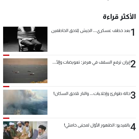
الأكثر قراءة
1
بعد خطف عسكري... الجيش يُلاحق الخاطفين
2
إيران ترفع السقف في هرمز: تعويضات وإلّا...
3
حالة طوارئ وإخلاءات... والنار تلاحق السكان!
4
بالفيديو: الظهور الأوّل لمجتبى خامنئي!