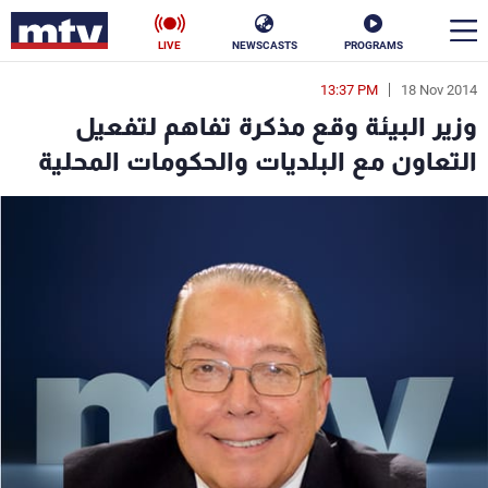
LIVE
NEWSCASTS
PROGRAMS
13:37 PM
18 Nov 2014
en
وزير البيئة وقع مذكرة تفاهم لتفعيل
الأخبار
التعاون مع البلديات والحكومات المحلية
سياسة
ناس
إقتصاد
فن
منوعات
رياضة
كأس العالم
البرامج
جدول البرامج