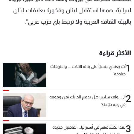
ليبرالية يهمها استقلال لبنان وفخورة بعلاقات لبنان
بالبيئة الثقافة العربية ولا ترتبط باي حزب عربي".
الأكثر قراءة
1
أبٌ يعتدي جنسيّاً على بناته الثلاث… واعترافاتٌ
صادمة
2
الى نواف سلام: هل يدفع الحايك ثمن وقوفه
في وجه خيّاط؟
3
بعد انكشافهم في أستراليا... تفاصيل جديدة