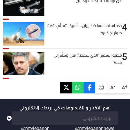
عن توقيف "شبكة الكوكايين"
4
بعد استخدامها ضدّ إيران... أميركا تتسلّم دفعة
صواريخ كبيرة!
5
قضيّة السفير "الذي سقط": هل يُسلَّم إلى
بلده؟
-
+
A
A
أهم الأخبار و الفيديوهات في بريدك الالكتروني
@mtvlebanon
@mtvlebanonnews