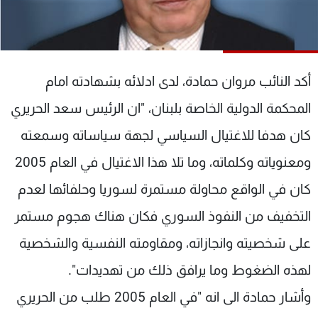
شاهد البرامج
الترددات
أكد النائب مروان حمادة، لدى ادلائه بشهادته امام
عن MTV
وظائف
الإنـتـاج
تواصل معنا
المحكمة الدولية الخاصة بلبنان، "ان الرئيس سعد الحريري
لاعلاناتكم
شروط الإسـتخدام
سياسة الخصوصية
كان هدفا للاغتيال السياسي لجهة سياساته وسمعته
ومعنوياته وكلماته، وما تلا هذا الاغتيال في العام 2005
كان في الواقع محاولة مستمرة لسوريا وحلفائها لعدم
التخفيف من النفوذ السوري فكان هناك هجوم مستمر
على شخصيته وانجازاته، ومقاومته النفسية والشخصية
لهذه الضغوط وما يرافق ذلك من تهديدات".
وأشار حمادة الى انه "في العام 2005 طلب من الحريري