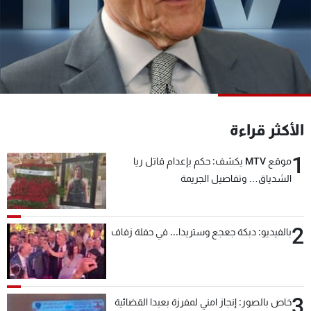
شاهد البرامج
الترددات
عن MTV
وظائف
الإنـتـاج
تواصل معنا
لاعلاناتكم
شروط الإسـتخدام
سياسة الخصوصية
الأكثر قراءة
1
موقع MTV يكشف: حكم بإعدام قاتل ريا
الشدياق… وتفاصيل الجريمة
2
بالفيديو: دبكة جعجع وستريدا... في حفلة زفاف
3
خاص بالصور: إنجاز امني لمفرزة بعبدا القضائية