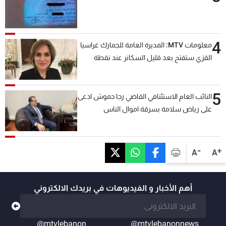
4
معلومات MTV: المديرة العامة للجمارك غراسيا
القزي ستفتح بعد قليل السكانر عند نقطة
المصنع لتسهيل عملية التصدير البري إلى
السعودية والدول العربية
5
النائب العام الاستئنافي القاضي رجا حموش ادعى
على رياض سلامة بسرقة اموال الناس
وتأسيس شركات وهمية بهدف شراء أسهم
مصرفية وتهريبها وتبييض اموال
-
+
A
A
أهم الأخبار و الفيديوهات في بريدك الالكتروني
@mtvlebanon
@mtvlebanonnews