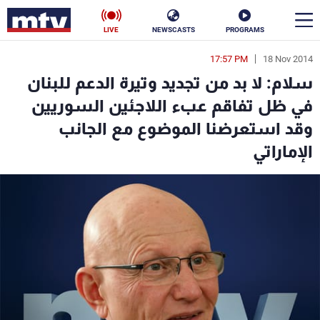
LIVE
NEWSCASTS
PROGRAMS
17:57 PM
18 Nov 2014
en
سلام: لا بد من تجديد وتيرة الدعم للبنان
الأخبار
في ظل تفاقم عبء اللاجئين السوريين
وقد استعرضنا الموضوع مع الجانب
سياسة
ناس
الإماراتي
إقتصاد
فن
منوعات
رياضة
كأس العالم
البرامج
جدول البرامج