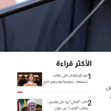
الأكثر قراءة
1
بعد الإنتقادات التي طالت
جسمها... جورجينا رودريغيز تخرج
بل
عن صمتها
2
نائب "الثنائي" يردّ على قاسم...
ونائب "الحزب" عن عون: