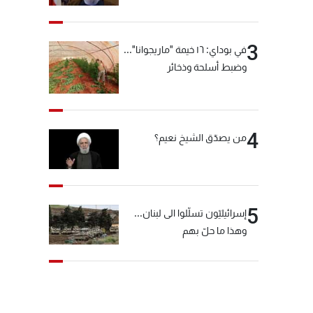
"انشالله خير"
3
في بوداي: ١٦ خيمة "ماريجوانا"...
وضبط أسلحة وذخائر
4
من يصدّق الشيخ نعيم؟
5
إسرائيليّون تسلّلوا الى لبنان...
وهذا ما حلّ بهم