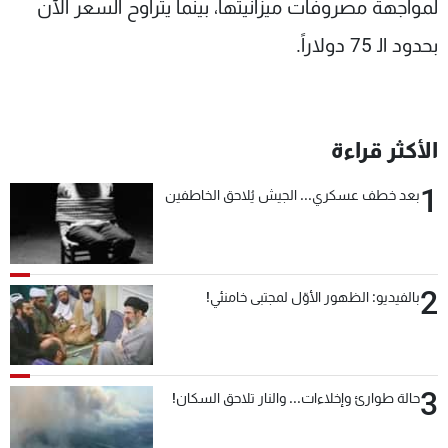
لمواجهة مصروفات ميزانيتها، بينما يتراوح السعر الآن
بحدود ال‍ 75 دولاراً.
الأكثر قراءة
1
بعد خطف عسكري... الجيش يُلاحق الخاطفين
2
بالفيديو: الظهور الأوّل لمجتبى خامنئي!
3
حالة طوارئ وإخلاءات... والنار تلاحق السكان!