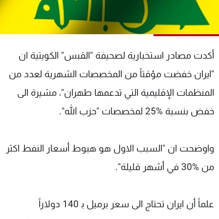
شاهد البرامج
الترددات
أكدت مصادر استخبارية لصحيفة "القبس" الكويتية ان
عن MTV
وظائف
الإنـتـاج
تواصل معنا
"ايران خفضت مؤقتاً من المخصصات الشهرية لعدد من
لاعلاناتكم
شروط الإسـتخدام
سياسة الخصوصية
المنظمات الإقليمية التي تدعمها طهران"، مشيرة الى
خفض بنسبة %25 لمخصصات "حزب الله".
واوضحت ان "السبب الاول هو هبوط أسعار النفط اكثر
من %30 في أشهر قليلة".
علماً أن ايران تحتاج الى سعر برميل ب‍ 140 دولاراً