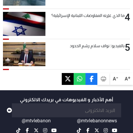
4
ما الذي غيّرته المفاوضات اللبنانية الإسرائيلية؟
5
بالفيديو: نواف سلام رسّم الحدود
-
+
A
A
أهم الأخبار و الفيديوهات في بريدك الالكتروني
@mtvlebanon
@mtvlebanonnews