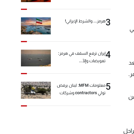
3
هرمز... والشرط الإيراني!
وفي
4
إيران ترفع السقف في هرمز:
تعويضات وإلّا...
عد
5
معلومات MFM: لبنان يرفض
تولي contractors وشركات
 كان أدنى لدى الأطفال الذين ولدوا قبل بلوغ أمهاتهم سن الـ 19 من
أمنية خاصة مهمة التحقق من
نزع سلاح "حزب الله"
ع المراحل