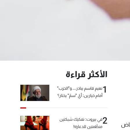
الأكثر قراءة
1
نعيم قاسم يبادر... و"الحزب"
أمام خيارين: أيّ "سمّ" يختار؟
2
في بيروت: تفكيك شبكتين
1998 بالذهاب الى رياض
منظّمتين للدعارة!