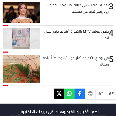
3
بعد الإنتقادات التي طالت جسمها... جورجينا
رودريغيز تخرج عن صمتها
4
خاص موقع MTV بالصّورة: أشرف دبّور ليس
لاجئاً!
5
في بوداي: ١٦ خيمة "ماريجوانا"... وضبط أسلحة
وذخائر
-
+
A
A
أهم الأخبار و الفيديوهات في بريدك الالكتروني