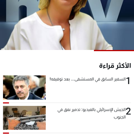
شاهد البرامج
الترددات
عن MTV
وظائف
الإنـتـاج
تواصل معنا
لاعلاناتكم
شروط الإسـتخدام
سياسة الخصوصية
الأكثر قراءة
1
السفير السابق في المستشفى... بعد توقيفه!
2
الجيش الإسرائيلي بالفيديو: تدمير نفق في
الجنوب