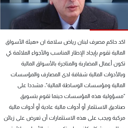
شاهد البرامج
الترددات
عن MTV
وظائف
الإنـتـاج
تواصل معنا
اكد حاكم مصرف لبنان رياض سلامة ان «هيئة الأسواق
لاعلاناتكم
شروط الإسـتخدام
سياسة الخصوصية
المالية تقوم بإيجاد الإطار المناسب والأجواء الملائمة كي
تكون أعمال المضاربة والمتاجرة بالأسواق المالية
وبالأدوات المالية شفافة لدى المصارف والمؤسسات
المالية ومؤسسات الوساطة المالية"، مشددا على
"مسؤولية هذه المؤسسات حينما تقوم بتسويق
صناديق الاستثمار أو أدوات مالية عادية أو أدوات مالية
مركبة ويجب على هذه الاستثمارات أن تعرض على زبائن