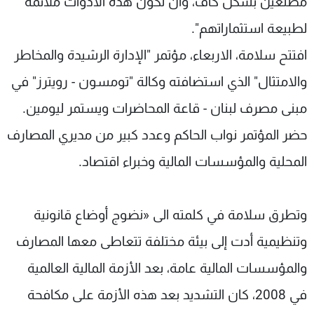
مطلعين بشكل كاف، وان تكون هذه الأدوات ملائمة
لطبيعة استثماراتهم".
افتتح سلامة، الاربعاء، مؤتمر "الإدارة الرشيدة والمخاطر
والامتثال" الذي استضافته وكالة "تومسون - رويترز" في
مبنى مصرف لبنان - قاعة المحاضرات ويستمر ليومين.
حضر المؤتمر نواب الحاكم وعدد كبير من مديري المصارف
المحلية والمؤسسات المالية وخبراء اقتصاد.
وتطرق سلامة في كلمته الى «نضوج أوضاع قانونية
وتنظيمية أدت إلى بيئة مختلفة تتعاطى معها المصارف
والمؤسسات المالية عامة، بعد الأزمة المالية العالمية
في 2008، كان التشديد بعد هذه الأزمة على مكافحة