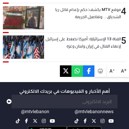
4
موقع MTV يكشف: حكم بإعدام قاتل ريا
الشدياق… وتفاصيل الجريمة
5
القناة 13 الإسرائيليّة: أميركا تضغط على إسرائيل
لإنهاء القتال في إيران ولبنان وغزة
-
+
A
A
أهم الأخبار و الفيديوهات في بريدك الالكتروني
@mtvlebanon
@mtvlebanonnews