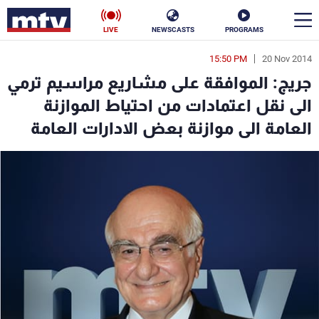
LIVE
NEWSCASTS
PROGRAMS
15:50 PM
20 Nov 2014
en
جريج: الموافقة على مشاريع مراسيم ترمي
الأخبار
الى نقل اعتمادات من احتياط الموازنة
العامة الى موازنة بعض الادارات العامة
سياسة
ناس
إقتصاد
فن
منوعات
رياضة
كأس العالم
البرامج
جدول البرامج