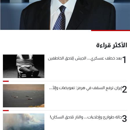
شاهد البرامج
الترددات
عن MTV
وظائف
الإنـتـاج
تواصل معنا
الأكثر قراءة
لاعلاناتكم
شروط الإسـتخدام
سياسة الخصوصية
1
بعد خطف عسكري... الجيش يُلاحق الخاطفين
2
إيران ترفع السقف في هرمز: تعويضات وإلّا...
3
حالة طوارئ وإخلاءات... والنار تلاحق السكان!