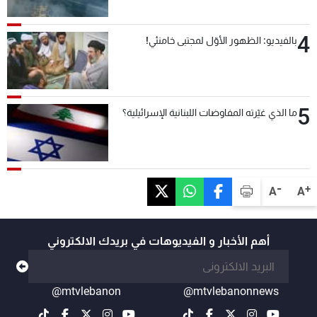
4
بالفيديو: الظهور الأوّل لمجتبى خامنئي!
5
ما الذي غيّرته المفاوضات اللبنانية الإسرائيلية؟
-
+
A
A
أهم الأخبار و الفيديوهات في بريدك الالكتروني
@mtvlebanon
@mtvlebanonnews