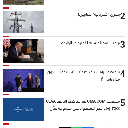
2
بشرى "كهربائية" للبنانيين!
3
ترامب يقيّد الجنسية الأميركية بالولادة
4
بالفيديو: ترامب يُنقذ طفلاً... "لا أريده أن يكون
مثل بايدن"!
5
مجموعة CMA CGM عبر شركتها التابعة CEVA
Logistics تُنجز الاستحواذ على مجموعة فتّال