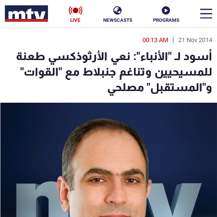
LIVE
NEWSCASTS
PROGRAMS
00:13 AM
21 Nov 2014
en
أسود لـ "الأنباء": نعي الأرثوذكسي طعنة
الأخبار
للمسيحيين وتناغم جنبلاط مع "القوات"
و"المستقبل" مصلحي
سياسة
ناس
إقتصاد
فن
منوعات
رياضة
كأس العالم
البرامج
جدول البرامج