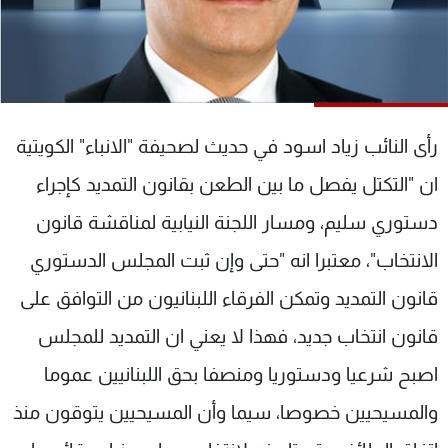
شاهد البرامج
الترددات
عن MTV
وظائف
الإنـتـاج
تواصل معنا
رأى النائب زياد اسود في حديث لصحيفة "الانباء" الكويتية
لاعلاناتكم
شروط الإسـتخدام
سياسة الخصوصية
ان "التكتل يفصل ما بين الطعن بقانون التمديد كإجراء
دستوري سليم، ومسار اللجنة النيابية لمناقشة قانون
الانتخاب"، معتبرا انه "حتى وإن ثبت المجلس الدستوري
قانون التمديد وتمكن الفرقاء اللبنانيون من التوافق على
قانون انتخاب جديد، فهذا لا يعني ان التمديد للمجلس
اصبح شرعيا ودستوريا ومنصفا بحق اللبنانيين عموما
والمسيحيين خصوصا، سيما وأن المسيحيين يتوقون منذ