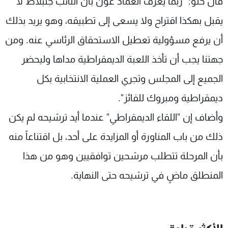
قال حلو: "ربما يعرف العماد عون بأن النائب جنبلاط لا
يقبل بهكذا اقتراح ولا يسعى إلى تطبيقه، وهو يريد بذلك
أن يرفع مسؤولية تعطيل الاستحقاق الرئاسي عنه. ومن
جهتنا يجب أن تأخذ اللعبة الديمقراطية مداها وليحضر
الجميع إلى المجلس وتجري العملية الانتخابية بكل
ديمقراطية ومبروك للفائز".
وأضاف إن "اللقاء الديمقراطي" عندما أيد ترشيحه لم يكن
ذلك من باب المناورة أو المزايدة على أحد، بل اقتناعاً منه
بأن المرحلة تتطلب مرشحين توافقيين وهو من هذا
المنطلق ماضٍ في ترشيحه حتى النهاية.