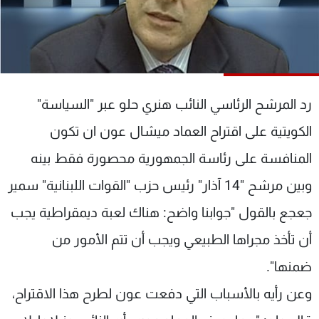
شاهد البرامج
الترددات
عن MTV
وظائف
الإنـتـاج
تواصل معنا
رد المرشح الرئاسي النائب هنري حلو عبر "السياسة"
لاعلاناتكم
شروط الإسـتخدام
سياسة الخصوصية
الكويتية على اقتراح العماد ميشال عون ان تكون
المنافسة على رئاسة الجمهورية محصورة فقط بينه
وبين مرشح "14 آذار" رئيس حزب "القوات اللبنانية" سمير
جعجع بالقول "جوابنا واضح: هناك لعبة ديمقراطية يجب
أن تأخذ مجراها الطبيعي ويجب أن تتم الأمور من
ضمنها".
وعن رأيه بالأسباب التي دفعت عون لطرح هذا الاقتراح،