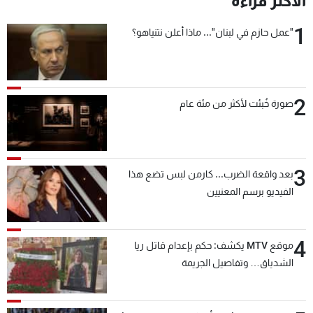
الأكثر قراءة
1
"عمل حازم في لبنان"... ماذا أعلن نتنياهو؟
2
صورة خُبئت لأكثر من مئة عام
3
بعد واقعة الضرب... كارمن لبس تضع هذا
الفيديو برسم المعنيين
4
موقع MTV يكشف: حكم بإعدام قاتل ريا
الشدياق… وتفاصيل الجريمة