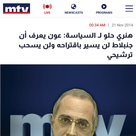
LIVE
NEWSCASTS
PROGRAMS
00:34 AM
21 Nov 2014
en
هنري حلو لـ السياسة: عون يعرف أن
الأخبار
جنبلاط لن يسير باقتراحه ولن يسحب
ترشيحي
سياسة
ناس
إقتصاد
فن
منوعات
رياضة
كأس العالم
البرامج
جدول البرامج