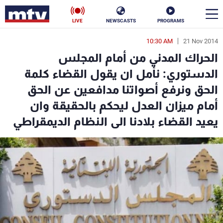
LIVE
NEWSCASTS
PROGRAMS
10:30 AM
21 Nov 2014
en
الحراك المدني من أمام المجلس
الأخبار
الدستوري: نأمل ان يقول القضاء كلمة
الحق ونرفع أصواتنا مدافعين عن الحق
سياسة
ناس
أمام ميزان العدل ليحكم بالحقيقة وان
إقتصاد
فن
يعيد القضاء بلادنا الى النظام الديمقراطي
منوعات
رياضة
كأس العالم
البرامج
جدول البرامج