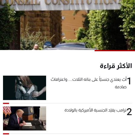
شاهد البرامج
الترددات
عن MTV
وظائف
الإنـتـاج
تواصل معنا
لاعلاناتكم
شروط الإسـتخدام
سياسة الخصوصية
الأكثر قراءة
1
أبٌ يعتدي جنسيّاً على بناته الثلاث… واعترافاتٌ
صادمة
2
ترامب يقيّد الجنسية الأميركية بالولادة