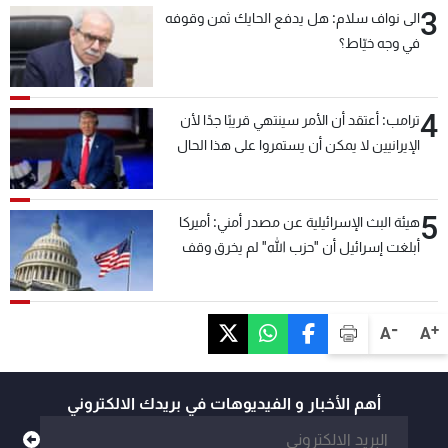
3
الى نواف سلام: هل يدفع الحايك ثمن وقوفه
في وجه خيّاط؟
4
ترامب: أعتقد أن الأمر سينتهي قريبًا جدًا لأن
الإيرانيين لا يمكن أن يستمروا على هذا الحال
5
هيئة البث الإسرائيلية عن مصدر أمني: أميركا
أبلغت إسرائيل أن "حزب الله" لم يخرق وقف
إطلاق النار أمس في مجدل زون وطلبت منها
عدم التصعيد خشية أن يؤثر ذلك على مفاوضات
روما
-
+
A
A
أهم الأخبار و الفيديوهات في بريدك الالكتروني