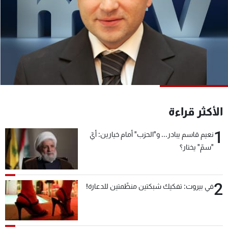
شاهد البرامج
الترددات
عن MTV
وظائف
الإنـتـاج
تواصل معنا
لاعلاناتكم
شروط الإسـتخدام
سياسة الخصوصية
الأكثر قراءة
1
نعيم قاسم يبادر... و"الحزب" أمام خيارين: أيّ
"سمّ" يختار؟
2
في بيروت: تفكيك شبكتين منظّمتين للدعارة!