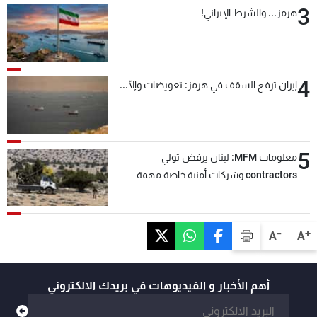
3
هرمز... والشرط الإيراني!
4
إيران ترفع السقف في هرمز: تعويضات وإلّا...
5
معلومات MFM: لبنان يرفض تولي
contractors وشركات أمنية خاصة مهمة
التحقق من نزع سلاح "حزب الله"
-
+
A
A
أهم الأخبار و الفيديوهات في بريدك الالكتروني