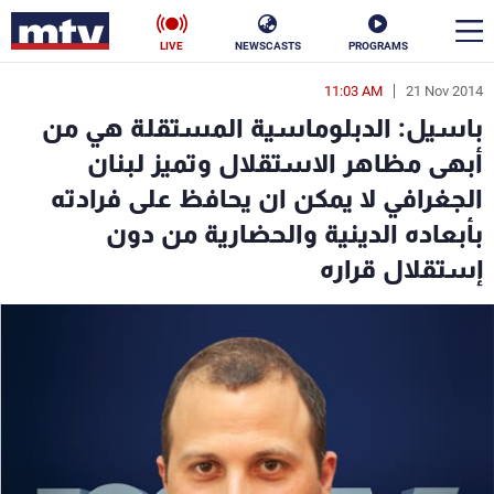
LIVE
NEWSCASTS
PROGRAMS
11:03 AM
21 Nov 2014
en
باسيل: الدبلوماسية المستقلة هي من
الأخبار
أبهى مظاهر الاستقلال وتميز لبنان
الجغرافي لا يمكن ان يحافظ على فرادته
سياسة
ناس
بأبعاده الدينية والحضارية من دون
إقتصاد
فن
إستقلال قراره
منوعات
رياضة
كأس العالم
البرامج
جدول البرامج