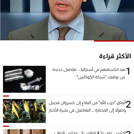
شاهد البرامج
الترددات
عن MTV
وظائف
الإنـتـاج
تواصل معنا
لاعلاناتكم
شروط الإسـتخدام
سياسة الخصوصية
الأكثر قراءة
1
بعد انكشافهم في أستراليا... تفاصيل جديدة
عن توقيف "شبكة الكوكايين"
2
أنفاق "حزب الله" من البقاع إلى كسروان فجبيل
وصولاً إلى المختارة... التفاصيل في نشرة الأخبار
بعد قليل
الرئيس عون ردّ 4 قوانين إلى مجلس النواب