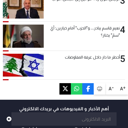
3
4
نعيم قاسم يبادر... و"الحزب" أمام خيارين: أيّ
"سمّ" يختار؟
5
أخطر ما دار داخل غرفة المفاوضات
-
+
A
A
أهم الأخبار و الفيديوهات في بريدك الالكتروني