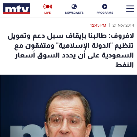
LIVE
NEWSCASTS
PROGRAMS
12:45 PM
21 Nov 2014
en
لافروف: طالبنا بإيقاف سبل دعم وتمويل
الأخبار
تنظيم "الدولة الإسلامية" ومتفقون مع
السعودية على أن يحدد السوق أسعار
سياسة
ناس
النفط
إقتصاد
فن
منوعات
رياضة
كأس العالم
البرامج
جدول البرامج