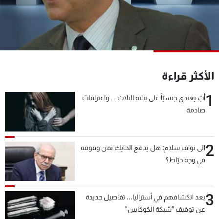
شاهد البرامج
الترددات
عن MTV
وظائف
الإنـتـاج
تواصل معنا
الأكثر قراءة
لاعلاناتكم
شروط الإسـتخدام
سياسة الخصوصية
1
أبٌ يعتدي جنسيّاً على بناته الثلاث… واعترافاتٌ
صادمة
2
الى نواف سلام: هل يدفع الحايك ثمن وقوفه
في وجه خيّاط؟
3
بعد انكشافهم في أستراليا... تفاصيل جديدة
عن توقيف "شبكة الكوكايين"