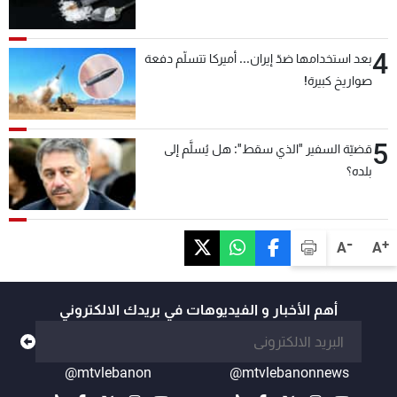
4
بعد استخدامها ضدّ إيران... أميركا تتسلّم دفعة
صواريخ كبيرة!
5
قضيّة السفير "الذي سقط": هل يُسلَّم إلى
بلده؟
-
+
A
A
أهم الأخبار و الفيديوهات في بريدك الالكتروني
@mtvlebanon
@mtvlebanonnews