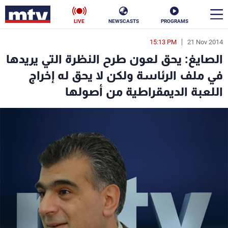
LIVE
NEWSCASTS
PROGRAMS
15:13 PM
21 Nov 2014
en
الصايغ: يحق لعون طرح النظرة التي يريدها
الأخبار
في ملف الرئاسة ولكن لا يحق له إخراج
اللعبة الديمقراطية من أصولها
سياسة
ناس
إقتصاد
فن
منوعات
رياضة
كأس العالم
البرامج
جدول البرامج