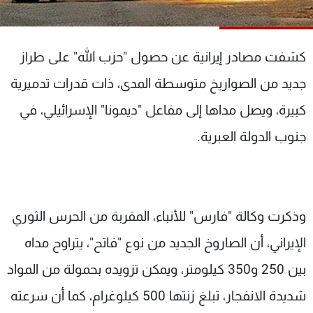
شاهد البرامج
الترددات
كشفت مصادر إيرانية عن حصول "حزب الله" على طراز
عن MTV
وظائف
جديد من الصواريخ متوسطة المدى، ذات قدرات تدميرية
الإنـتـاج
تواصل معنا
كبيرة، ويصل مداها إلى مفاعل "ديمونا" الإسرائيلي، في
لاعلاناتكم
شروط الإسـتخدام
سياسة الخصوصية
جنوب الدولة العبرية.
وذكرت وكالة "فارس" للأنباء، المقربة من الحرس الثوري
الإيراني، أن الصاروخ الجديد من نوع "فاتح"، يتراوح مداه
بين 250 و350 كيلومتر، ويمكن تزويده بحمولة من المواد
شديدة الانفجار، تبلغ زنتها 500 كيلوغرام، كما أن سرعته