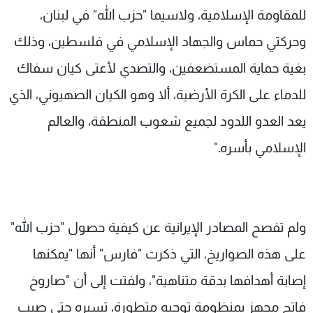
للمقاومة الإسلامية، ولاسيما "حزب الله" في لبنان،
وحركتي حماس والجهاد الإسلامي في فلسطين، وذلك
بغية حماية المستضعفين، والتصدي لأعتى كيان سفاك
للدماء على الكرة الأرضية، ألا وهو الكيان الصهيوني، الذي
يعد العدو اللدود لجميع شعوب المنطقة، والعالم
الإسلامي بأسره."
ولم تفصح المصادر الإيرانية عن كيفية حصول "حزب الله"
على هذه الصواريخ، التي ذكرت "فارس" أنها "يمكنها
إصابة أهدافها بدقة متناهية"، ولفتت إلى أن "صاروخ
فاتح مجهز بمنظومة توجيه متطورة، تسيره حتى صيب