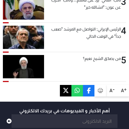
3
عن عون: "انشالله خير"
4
الرئيس الإيراني: التواصل مع المرشد "صعب
جداً" في الوقت الحالي
5
من يصدّق الشيخ نعيم؟
-
+
A
A
أهم الأخبار و الفيديوهات في بريدك الالكتروني