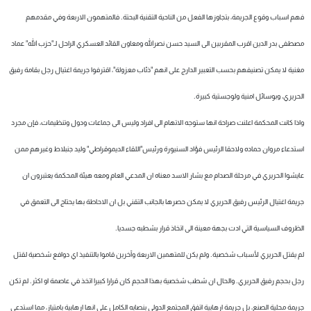
شاهد البرامج
فهم اسباب وقوع الجريمة، بتجاوزها الفعل من الناحية التقنية البحتة. فالمتهمون الاربعة وفي مقدمهم
الترددات
مصطفى بدر الدين اقرب المقربين الى السيد حسن نصرالله ومعاون القائد العسكري الراحل لـ"حزب الله" عماد
مغنية لا يمكن تصنيفهم بحسب التعبير الدارج على انهم "ذئاب معزولة"، اقترفوا جريمة اغتيال رجل بقامة رفيق
عن MTV
وظائف
الإنـتـاج
تواصل معنا
الحريري، وبوسائل امنية ولوجستية كبيرة.
لاعلاناتكم
شروط الإسـتخدام
سياسة الخصوصية
واذا كانت المحكمة اعلنت صراحة انها ستوجه الاتهام الى افراد وليس الى جماعات ودول وتنظيمات، فإن مجرد
استدعاء مروان حماده ولاحقا الرئيس فؤاد السنيورة ورئيس"اللقاء الديموقراطي" وليد جنبلاط وغيرهم ممن
عايشوا الحريري في مرحلة الصدام مع بشار الاسد معناه ان المدعي العام ومعه هيئة المحكمة يعتبرون ان
جريمة اغتيال الرئيس رفيق الحريري لا يمكن حصرها بالجانب التقني بل ان الاحاطة بها يحتاج الى التعمق في
الظروف السياسية التي ادت بجهة معينة الى اتخاذ قرار بشطبه جسديا.
لم يقتل الحريري لأسباب شخصية. ولم يكن للمتهمين الاربعة وآخرين قاموا بالتنفيذ اي دوافع شخصية لقتل
رجل بحجم رفيق الحريري. والحال ان شطب شخصية بهذا الحجم كان قرارا كبيرا اتخذ في عاصمة او اكثر. لم تكن
جريمة محلية الصنع، بل جريمة ارهابية اتفق المجتمع الدولي بنصابه الكامل على انها ارهابية بامتياز، مما استدعى