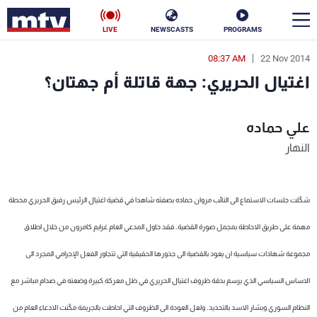
LIVE
NEWSCASTS
PROGRAMS
08:37 AM
22 Nov 2014
en
اغتيال الحريري: جهة قاتلة أم جهتان؟
الأخبار
علي حماده
سياسة
ناس
النهار
إقتصاد
فن
منوعات
رياضة
شكّلت جلسات الاستماع الى النائب مروان حماده بصفته شاهدا في قضية اغتيال الرئيس رفيق الحريري محطة
كأس العالم
مهمة على طريق الاحاطة بمجمل صورة القضية. فقد حاول المدعي العام غرايم كامرون من خلال اطلاق
مجموعة شهادات سياسية ان يعود بالقضية الى جذورها الحقيقية التي تتجاوز الفعل الإجرامي المجرد الى
الاساس السياسي الذي يرسم بدقة ظروف اغتيال الحريري في ظل معركة كبيرة وضعته في صدام مباشر مع
البرامج
النظام السوري وبشار الاسد بالتحديد. ولعل العودة الى الظروف التي احاطت بالجريمة مكّنت الادعاء العام من
جدول البرامج