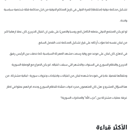
تشكيل محكمة دولية (مختلطة) للمرة الاولى في تاريخ المحاكم الدولية من اجل محاكمة قتلة شخصية سياسية
واحدة.
لو لم يكن المجتمع الدولي بنصابه الكامل (مع روسيا والصين) على يقين ان اغتيال الحريري كان عملا ارهابيا اكبر
من لبنان نفسه لما صوّت أركانه على قرار تشكيل المحكمة تحت الفصل السابع.
في لاهاي كان لبنان على موعد مع رواية رسمت مشهد المعركة السياسية كما حصلت بين الرئيس رفيق
الحريري والنظام السوري في السنوات والاشهر التي سبقت اغتياله. لم يكن الصراع مع الوصاية السورية
وحلفائها تفصيلا عاديا في ضوء ما شهده لبنان من اغتيالات واجتياحات وغزوات سورية - لبنانية مشتركة. من
هنا السؤال المشروع: هل كان المتهمون مجرد ادوات منفّذة للنظام السوري وحده، ام انهم عملوا في اطار
غرفة عمليات مشتركة بين "حزب الله" والمخابرات السورية؟
الأكثر قراءة