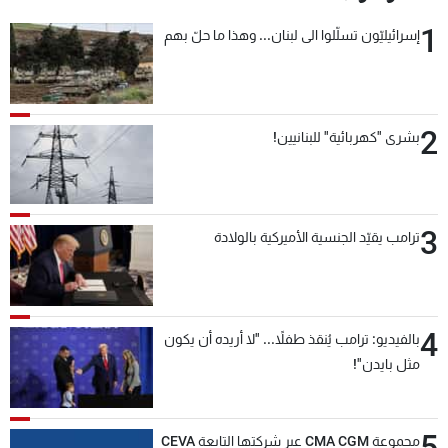
1
إسرائيليّون تسلّلوا الى لبنان... وهذا ما حلّ بهم
2
بشرى "كهربائية" للبنانيين!
3
ترامب يقيّد الجنسية الأميركية بالولادة
4
بالفيديو: ترامب يُنقذ طفلاً... "لا أريده أن يكون
مثل بايدن"!
5
مجموعة CMA CGM عبر شركتها التابعة CEVA