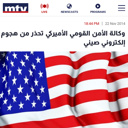
LIVE
NEWSCASTS
PROGRAMS
18:44 PM
22 Nov 2014
en
وكالة الأمن القومي الأميركي تحذر من هجوم
الأخبار
إلكتروني صيني
سياسة
ناس
إقتصاد
فن
منوعات
رياضة
كأس العالم
البرامج
جدول البرامج