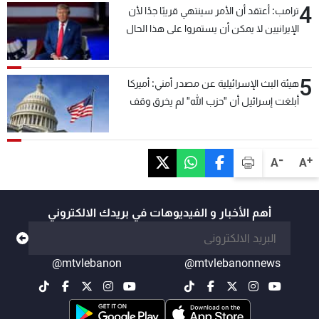
4
ترامب: أعتقد أن الأمر سينتهي قريبًا جدًا لأن
الإيرانيين لا يمكن أن يستمروا على هذا الحال
5
هيئة البث الإسرائيلية عن مصدر أمني: أميركا
أبلغت إسرائيل أن "حزب الله" لم يخرق وقف
إطلاق النار أمس في مجدل زون وطلبت منها
عدم التصعيد خشية أن يؤثر ذلك على مفاوضات
روما
-
+
A
A
أهم الأخبار و الفيديوهات في بريدك الالكتروني
@mtvlebanon
@mtvlebanonnews