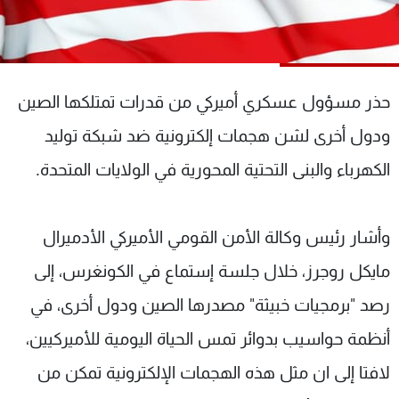
شاهد البرامج
الترددات
حذر مسؤول عسكري أميركي من قدرات تمتلكها الصين
عن MTV
وظائف
الإنـتـاج
تواصل معنا
ودول أخرى لشن هجمات إلكترونية ضد شبكة توليد
لاعلاناتكم
شروط الإسـتخدام
سياسة الخصوصية
الكهرباء والبنى التحتية المحورية في الولايات المتحدة.
وأشار رئيس وكالة الأمن القومي الأميركي الأدميرال
مايكل روجرز، خلال جلسة إستماع في الكونغرس، إلى
رصد "برمجيات خبيثة" مصدرها الصين ودول أخرى، في
أنظمة حواسيب بدوائر تمس الحياة اليومية للأميركيين،
لافتا إلى ان مثل هذه الهجمات الإلكترونية تمكن من