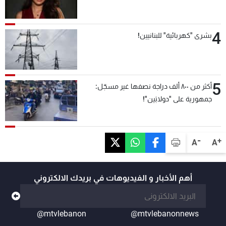
4
بشرى "كهربائية" للبنانيين!
5
أكثر من ٨٠٠ ألف دراجة نصفها غير مسجّل:
جمهورية على "دولابَين"!
-
+
A
A
أهم الأخبار و الفيديوهات في بريدك الالكتروني
@mtvlebanon
@mtvlebanonnews