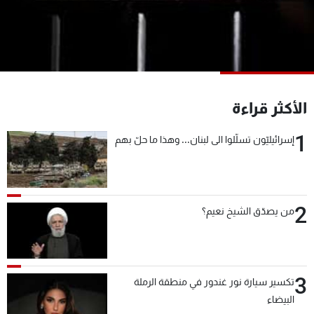
شاهد البرامج
الترددات
عن MTV
وظائف
الإنـتـاج
تواصل معنا
الأكثر قراءة
لاعلاناتكم
شروط الإسـتخدام
سياسة الخصوصية
1
إسرائيليّون تسلّلوا الى لبنان... وهذا ما حلّ بهم
2
من يصدّق الشيخ نعيم؟
3
تكسير سيارة نور غندور في منطقة الرملة
البيضاء