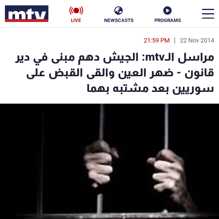
LIVE
NEWSCASTS
PROGRAMS
21:59 PM
22 Nov 2014
en
مراسل الـmtv: الجيش دهم مبنى في دير
الأخبار
قانون - ضهر العين والقى القبض على
سوريين بعد مشتبه بهما
سياسة
ناس
إقتصاد
فن
منوعات
رياضة
كأس العالم
البرامج
جدول البرامج