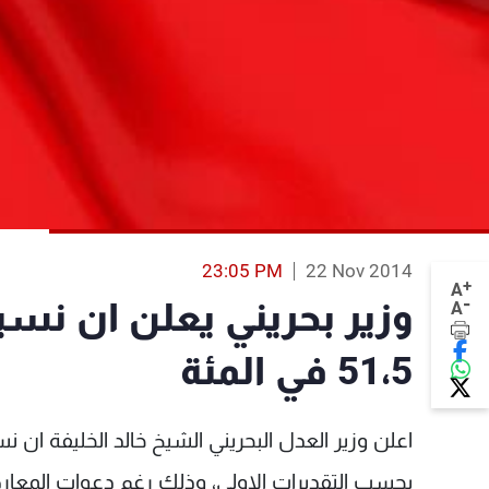
23:05 PM
22 Nov 2014
+
A
-
وزير بحريني يعلن ان نسب
A
51،5 في المئة
بحسب التقديرات الاولى، وذلك رغم دعوات المعارض