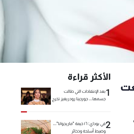
الأكثر قراءة
غت
1
بعد الإنتقادات التي طالت
جسمها... جورجينا رودريغيز تخرج
عن صمتها
لمئة
2
في بوداي: ١٦ خيمة "ماريجوانا"...
وضبط أسلحة وذخائر