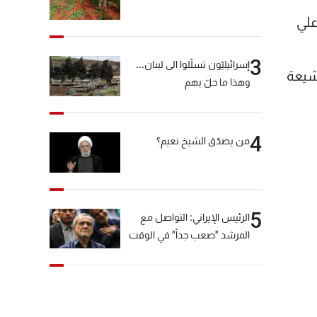
علي
3
إسرائيليّون تسلّلوا الى لبنان...
لشيعة
وهذا ما حلّ بهم
4
من يصدّق الشيخ نعيم؟
5
الرئيس الإيراني: التواصل مع
المرشد "صعب جداً" في الوقت
الحالي