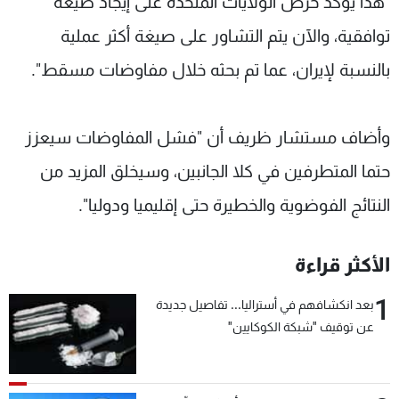
"هذا يؤكد حرص الولايات المتحدة على إيجاد صيغة
توافقية، والآن يتم التشاور على صيغة أكثر عملية
بالنسبة لإيران، عما تم بحثه خلال مفاوضات مسقط".
وأضاف مستشار ظريف أن "فشل المفاوضات سيعزز
حتما المتطرفين في كلا الجانبين، وسيخلق المزيد من
النتائج الفوضوية والخطيرة حتى إقليميا ودوليا".
الأكثر قراءة
1
بعد انكشافهم في أستراليا... تفاصيل جديدة
عن توقيف "شبكة الكوكايين"