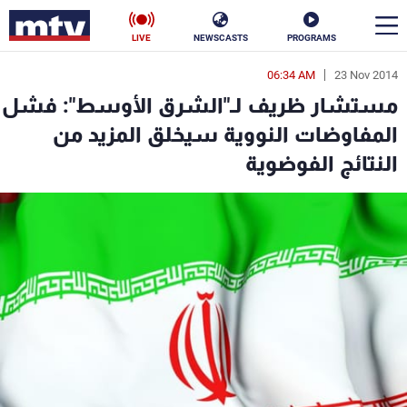
LIVE
NEWSCASTS
PROGRAMS
06:34 AM
23 Nov 2014
en
مستشار ظريف لـ"الشرق الأوسط": فشل
الأخبار
المفاوضات النووية سيخلق المزيد من
النتائج الفوضوية
سياسة
ناس
إقتصاد
فن
منوعات
رياضة
كأس العالم
البرامج
جدول البرامج