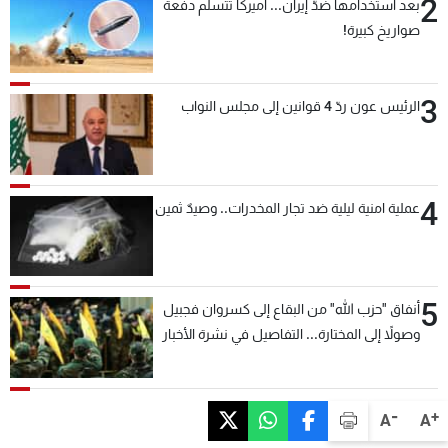
2
بعد استخدامها ضدّ إيران... أميركا تتسلّم دفعة
صواريخ كبيرة!
3
الرئيس عون ردّ 4 قوانين إلى مجلس النواب
4
عملية امنية ليلية ضد تجار المخدرات.. وصيدٌ ثمين
5
أنفاق "حزب الله" من البقاع إلى كسروان فجبيل
وصولاً إلى المختارة... التفاصيل في نشرة الأخبار
بعد قليل
-
+
A
A