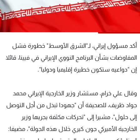
شاهد البرامج
الترددات
عن MTV
وظائف
الإنـتـاج
تواصل معنا
أكد مسؤول إيراني، لـ"الشرق الأوسط" خطورة فشل
لاعلاناتكم
شروط الإسـتخدام
سياسة الخصوصية
المفاوضات بشأن البرنامج النووي الإيراني في فيينا، قائلا
إن "دواعيه ستكون خطيرة إقليميا ودوليا".
وقال علي خرام، مستشار وزير الخارجية الإيراني محمد
جواد ظريف، للصحيفة أن "جهودا تبذل من أجل التوصل
إلى حلول"، مشيرا إلى "تحركات مكثفة يجريها وزير
الخارجية الأميركي جون كيري خلال هذه الجولة"، مضيفا: