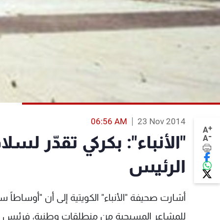
06:56 AM
23 Nov 2014
+
A
-
"الأنباء": بكركي تقدّر ل
A
الرئيس
أشارت صحيفة "الأنباء" الكويتية إلى أن "أوساطاً 
للمشاعر المسيحية من منطلقات وطنية، فرئيس 