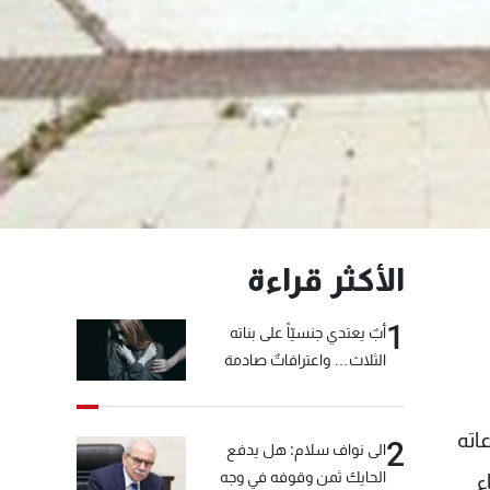
الأكثر قراءة
1
أبٌ يعتدي جنسيّاً على بناته
الثلاث… واعترافاتٌ صادمة
اته
2
الى نواف سلام: هل يدفع
الحايك ثمن وقوفه في وجه
ء