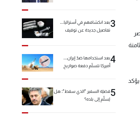
خيّاط؟
3
بعد انكشافهم في أستراليا...
تفاصيل جديدة عن توقيف
صر
"شبكة الكوكايين"
امنة
4
بعد استخدامها ضدّ إيران...
أميركا تتسلّم دفعة صواريخ
كبيرة!
يؤكد
5
قضيّة السفير "الذي سقط": هل
يُسلَّم إلى بلده؟